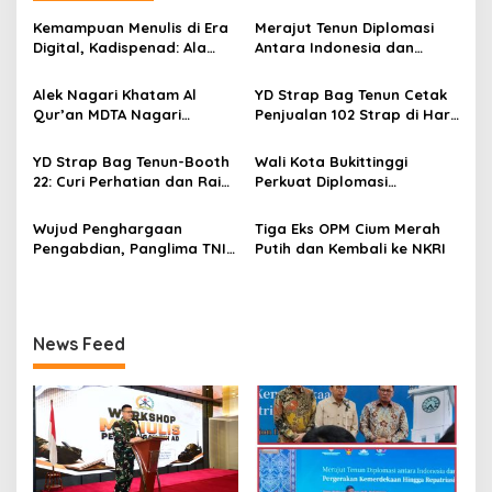
a
s
Kemampuan Menulis di Era
Merajut Tenun Diplomasi
Digital, Kadispenad: Ala
Antara Indonesia dan
i
Bisa Karena Biasa
Belanda
p
Alek Nagari Khatam Al
YD Strap Bag Tenun Cetak
Qur’an MDTA Nagari
Penjualan 102 Strap di Hari
o
Padang Lua
Kedua PERSIT BISA Vol. II
s
2026, Bukti Wastra
YD Strap Bag Tenun-Booth
Wali Kota Bukittinggi
Nusantara Kian Digemari
22: Curi Perhatian dan Raih
Perkuat Diplomasi
Antusiasme Pengunjung
Internasional dengan
Memandang Wastra
Dubes Belanda dan Jerman
Wujud Penghargaan
Tiga Eks OPM Cium Merah
dengan Citra Nan Anggun
Sukseskan 100 Tahun Jam
Pengabdian, Panglima TNI
Putih dan Kembali ke NKRI
Gadang
Berangkatkan Umroh
Ratusan Prajurit dan ASN
TNI
News Feed