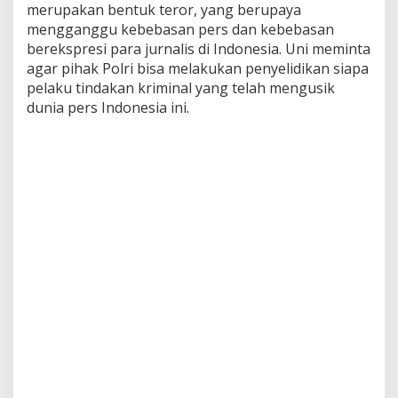
merupakan bentuk teror, yang berupaya
a
s
mengganggu kebebasan pers dan kebebasan
i
berekspresi para jurnalis di Indonesia. Uni meminta
t
agar pihak Polri bisa melakukan penyelidikan siapa
e
pelaku tindakan kriminal yang telah mengusik
r
h
dunia pers Indonesia ini.
a
d
a
p
K
e
t
u
a
U
m
u
m
A
J
I