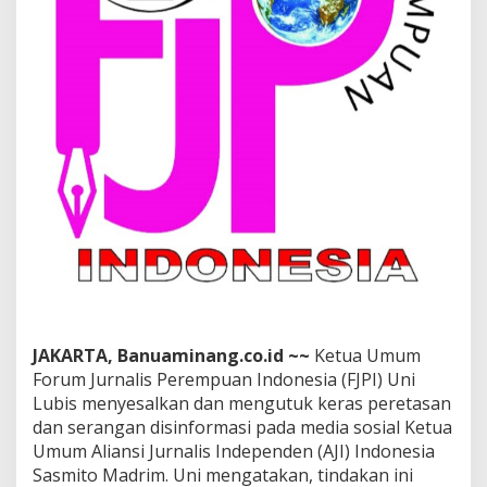
t
a
s
a
n
d
a
n
S
e
r
a
n
g
a
n
D
i
JAKARTA, Banuaminang.co.id ~~
Ketua Umum
s
Forum Jurnalis Perempuan Indonesia (FJPI) Uni
i
n
Lubis menyesalkan dan mengutuk keras peretasan
f
dan serangan disinformasi pada media sosial Ketua
o
Umum Aliansi Jurnalis Independen (AJI) Indonesia
r
Sasmito Madrim. Uni mengatakan, tindakan ini
m