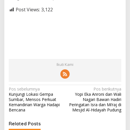
Post Views:
3,122
Ikuti Kami
N
Pos sebelumnya
Pos berikutnya
Kunjungi Lokasi Gempa
Yopi Eka Anroni dan Wali
a
Sumbar, Mensos Perkuat
Nagari Bawan Hadiri
v
Kemandirian Warga Hadapi
Peringatan Isra dan Mi’raj di
Bencana
Mesjid Al-Hidayah Pudung
i
g
Related Posts