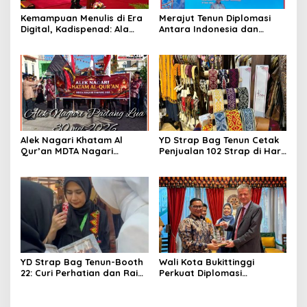
Kemampuan Menulis di Era
Merajut Tenun Diplomasi
Digital, Kadispenad: Ala
Antara Indonesia dan
Bisa Karena Biasa
Belanda
Alek Nagari Khatam Al
YD Strap Bag Tenun Cetak
Qur’an MDTA Nagari
Penjualan 102 Strap di Hari
Padang Lua
Kedua PERSIT BISA Vol. II
2026, Bukti Wastra
Nusantara Kian Digemari
YD Strap Bag Tenun-Booth
Wali Kota Bukittinggi
22: Curi Perhatian dan Raih
Perkuat Diplomasi
Antusiasme Pengunjung
Internasional dengan
Memandang Wastra
Dubes Belanda dan Jerman
dengan Citra Nan Anggun
Sukseskan 100 Tahun Jam