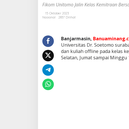
n
Fikom Unitomo Jalin Kelas Kemitraan Bersa
i
t
15 Oktober 2023
Nasional
2837 Dilihat
o
m
o
J
Banjarmasin,
Banuaminang.c
a
Universitas Dr. Soetomo sura
l
i
dan kuliah offline pada kelas k
n
Selatan, Jumat sampai Minggu 
K
e
l
a
s
K
e
m
i
t
r
a
a
n