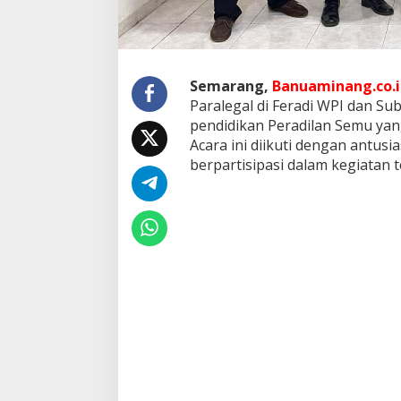
k
P
e
n
d
Semarang,
Banuaminang.co.i
i
Paralegal di Feradi WPI dan Su
d
i
pendidikan Peradilan Semu yan
k
Acara ini diikuti dengan antusi
a
berpartisipasi dalam kegiatan t
n
P
e
r
a
d
i
l
a
n
S
e
m
u
P