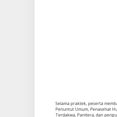
e
r
t
a
m
a
K
a
l
i
n
y
a
Selama praktek, peserta memba
Penuntut Umum, Penasehat Huku
Terdakwa, Panitera, dan peng