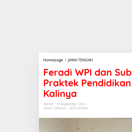
Homepage
/
JAWA TENGAH
F
e
Feradi WPI dan Sub
r
a
Praktek Pendidika
d
i
Kalinya
W
P
I
Admin
19 September 2024
d
JAWA TENGAH
2676 Dilihat
a
n
S
u