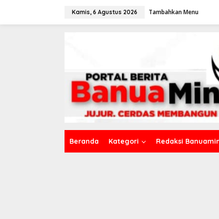
L
Tambahkan Menu
e
Kamis, 6 Agustus 2026
w
a
t
i
k
e
k
o
n
t
e
n
Beranda
Kategori
Redaksi Banuamin