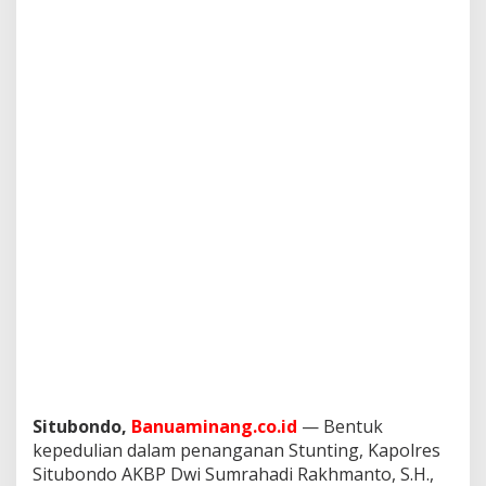
o
n
d
o
S
a
l
u
r
k
a
n
B
a
n
t
u
a
n
M
a
k
Situbondo,
Banuaminang.co.id
— Bentuk
a
kepedulian dalam penanganan Stunting, Kapolres
n
Situbondo AKBP Dwi Sumrahadi Rakhmanto, S.H.,
a