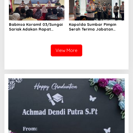
Babinsa Koramil 03/Sungai
Kapolda Sumbar Pimpin
Sariak Adakan Rapat
Serah Terima Jabatan
Pembentukan Panitia HUT
Pejabat Utama dan
RI Ke-81 Kantor Camat VII
Kapolres Jajaran
Koto Patamuan
View More