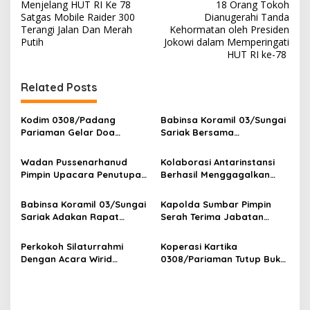
Menjelang HUT RI Ke 78
18 Orang Tokoh
a
Satgas Mobile Raider 300
Dianugerahi Tanda
v
Terangi Jalan Dan Merah
Kehormatan oleh Presiden
Putih
Jokowi dalam Memperingati
i
HUT RI ke-78
g
Related Posts
a
s
Kodim 0308/Padang
Babinsa Koramil 03/Sungai
i
Pariaman Gelar Doa
Sariak Bersama
p
Bersama Sambut HUT ke-1
Bhabinkamtibmas Polsek
Kodam XX/Tuanku Imam
VII Koto Melaksanakan
Wadan Pussenarhanud
Kolaborasi Antarinstansi
o
Bonjol
Seleksi Calon Anggota
Pimpin Upacara Penutupan
Berhasil Menggagalkan
Paskibra Tingkat
s
Diklat Bela Negara SPPI
Upaya Ekspor Ilegal Sekitar
Kecamatan VII Koto
KDKMP Tahun 2026 di
3,4 Ton Merkuri Cair
Babinsa Koramil 03/Sungai
Kapolda Sumbar Pimpin
Patamuan
Pusdikarhanud
Sariak Adakan Rapat
Serah Terima Jabatan
Pembentukan Panitia HUT
Pejabat Utama dan
RI Ke-81 Kantor Camat VII
Kapolres Jajaran
Perkokoh Silaturrahmi
Koperasi Kartika
Koto Patamuan
Dengan Acara Wirid
0308/Pariaman Tutup Buku
Bulanan Bersama
Tahun 2026 Digelar di
Masyarakat, Danramil
Makodim
/Babinsa Koramil
03/Sungai Sariak