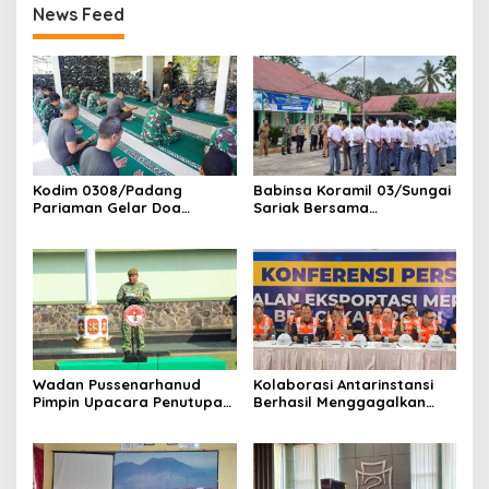
News Feed
Kodim 0308/Padang
Babinsa Koramil 03/Sungai
Pariaman Gelar Doa
Sariak Bersama
Bersama Sambut HUT ke-1
Bhabinkamtibmas Polsek
Kodam XX/Tuanku Imam
VII Koto Melaksanakan
Bonjol
Seleksi Calon Anggota
Paskibra Tingkat
Kecamatan VII Koto
Patamuan
Wadan Pussenarhanud
Kolaborasi Antarinstansi
Pimpin Upacara Penutupan
Berhasil Menggagalkan
Diklat Bela Negara SPPI
Upaya Ekspor Ilegal Sekitar
KDKMP Tahun 2026 di
3,4 Ton Merkuri Cair
Pusdikarhanud