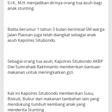
S.I.K., M.H. menjadikan dirinya orang tua asuh bagi
n
B
anak stunting.
e
r
g
i
Balita berumur 1 tahun 3 bulan berinisial SM warga
z
Jalan Plaosan juga telah diangkat sebagai anak
i
asuh Kapolres Situbondo.
Sebagai orang tua asuh, Kapolres Situbondo AKBP
Dwi Sumrahadi Rakhmanto memberikan bantuan
makanan untuk meningkatkan gizi.
Kali ini Kapolres Situbondo memberikan Susu,
Biskuit, Bubur dan makanan tambahan lain yang
mendukung tumbuh kembang anak yang
menderita Stunting.