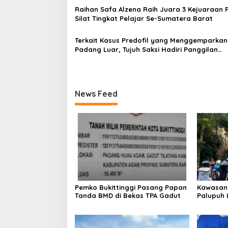
s
Raihan Safa Alzena Raih Juara 3 Kejuaraan 
Silat Tingkat Pelajar Se-Sumatera Barat
Terkait Kasus Predofil yang Menggemparkan
Padang Luar, Tujuh Saksi Hadiri Panggilan
Kejaksaan Pengadilan Negeri Lubuk Basung
News Feed
Pemko Bukittinggi Pasang Papan
Kawasan
Tanda BMD di Bekas TPA Gadut
Palupuh 