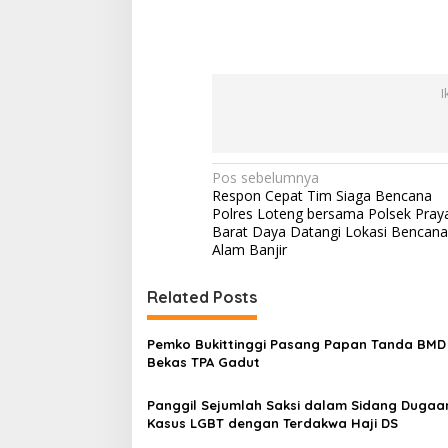
I
N
Pos sebelumnya
Respon Cepat Tim Siaga Bencana
a
Polres Loteng bersama Polsek Pray
v
Barat Daya Datangi Lokasi Bencana
Alam Banjir
i
g
Related Posts
a
s
Pemko Bukittinggi Pasang Papan Tanda BMD 
Bekas TPA Gadut
i
p
Panggil Sejumlah Saksi dalam Sidang Dugaa
Kasus LGBT dengan Terdakwa Haji DS
o