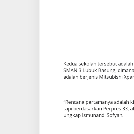
i
o
n
a
l
S
e
k
o
l
a
h
Kedua sekolah tersebut adala
d
SMAN 3 Lubuk Basung, dimana 
a
adalah berjenis Mitsubishi Xpa
r
i
I
s
m
“Rencana pertamanya adalah k
u
tapi berdasarkan Perpres 33, a
n
ungkap Ismunandi Sofyan.
a
n
d
i