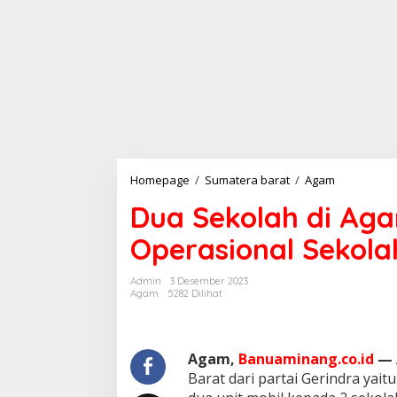
Homepage
/
Sumatera barat
/
Agam
D
u
Dua Sekolah di Ag
a
S
Operasional Sekola
e
k
o
Admin
3 Desember 2023
l
Agam
5282 Dilihat
a
h
d
i
Agam,
Banuaminang.co.id
—
A
Barat dari partai Gerindra ya
g