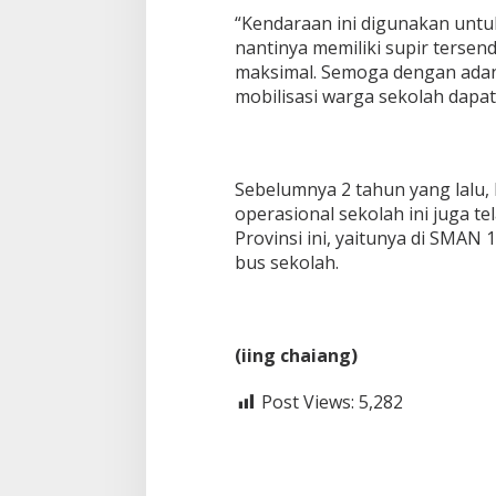
S
“Kendaraan ini digunakan untu
o
nantinya memiliki supir tersend
f
maksimal. Semoga dengan adany
y
a
mobilisasi warga sekolah dapat
n
Sebelumnya 2 tahun yang lalu
operasional sekolah ini juga t
Provinsi ini, yaitunya di SMA
bus sekolah.
(iing chaiang)
Post Views:
5,282