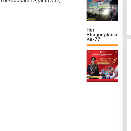
h di kabupaten Agam. (2/12).
Hut
Bhayangkara
Ke-77