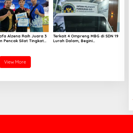
afa Alzena Raih Juara 3
Terkait 4 Ompreng MBG di SDN 19
n Pencak Silat Tingkat
Lurah Dalam, Begini
Se-Sumatera Barat
Kronologisnya
View More