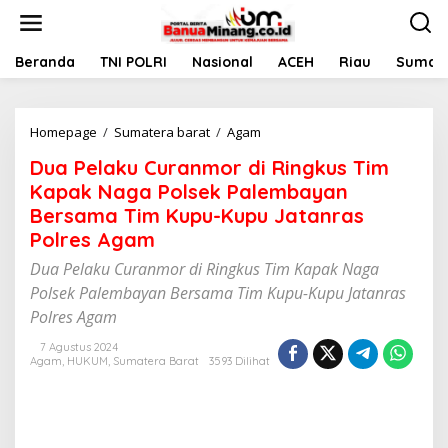
L
e
w
a
Beranda
TNI POLRI
Nasional
ACEH
Riau
Sumate
t
i
k
Homepage
/
Sumatera barat
/
Agam
D
e
u
k
Dua Pelaku Curanmor di Ringkus Tim
a
o
P
n
Kapak Naga Polsek Palembayan
e
t
Bersama Tim Kupu-Kupu Jatanras
l
e
Polres Agam
a
n
k
Dua Pelaku Curanmor di Ringkus Tim Kapak Naga
u
Polsek Palembayan Bersama Tim Kupu-Kupu Jatanras
C
u
Polres Agam
r
a
7 Agustus 2024
Agam
,
HUKUM
,
Sumatera Barat
3593 Dilihat
n
m
o
r
d