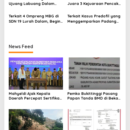
Ujuang Labuang Dalam
Juara 3 Kejuaraan Pencak
Rangka Hari Mangrove
Silat Tingkat Pelajar Se-
Sedunia
Sumatera Barat
Terkait 4 Ompreng MBG di
Terkait Kasus Predofil yang
SDN 19 Lurah Dalam, Begini
Menggemparkan Padang
Kronologisnya
Luar, Tujuh Saksi Hadiri
Panggilan Kejaksaan
Pengadilan Negeri Lubuk
Basung
News Feed
Mahyeldi Ajak Kepala
Pemko Bukittinggi Pasang
Daerah Percepat Sertifikasi
Papan Tanda BMD di Bekas
Halal, Bidik Sumbar Jadi
TPA Gadut
Pusat Ekosistem Halal
Nasional