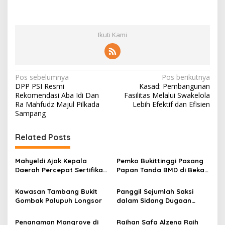
Ikuti Kami
N
Pos sebelumnya
Pos berikutnya
DPP PSI Resmi
Kasad: Pembangunan
a
Rekomendasi Aba Idi Dan
Fasilitas Melalui Swakelola
v
Ra Mahfudz Majul Pilkada
Lebih Efektif dan Efisien
Sampang
i
g
Related Posts
a
s
Mahyeldi Ajak Kepala
Pemko Bukittinggi Pasang
Daerah Percepat Sertifikasi
Papan Tanda BMD di Bekas
i
Halal, Bidik Sumbar Jadi
TPA Gadut
p
Pusat Ekosistem Halal
Kawasan Tambang Bukit
Panggil Sejumlah Saksi
Nasional
Gombak Palupuh Longsor
dalam Sidang Dugaan
o
Kasus LGBT dengan
s
Terdakwa Haji DS
Penanaman Mangrove di
Raihan Safa Alzena Raih