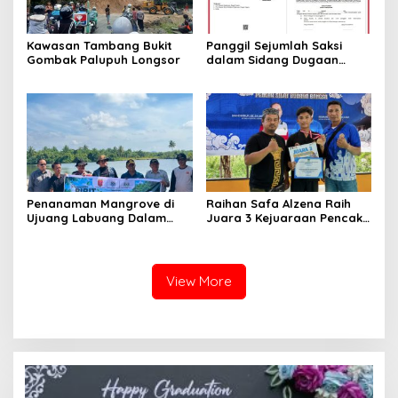
Kawasan Tambang Bukit
Panggil Sejumlah Saksi
Gombak Palupuh Longsor
dalam Sidang Dugaan
Kasus LGBT dengan
Terdakwa Haji DS
Penanaman Mangrove di
Raihan Safa Alzena Raih
Ujuang Labuang Dalam
Juara 3 Kejuaraan Pencak
Rangka Hari Mangrove
Silat Tingkat Pelajar Se-
Sedunia
Sumatera Barat
View More