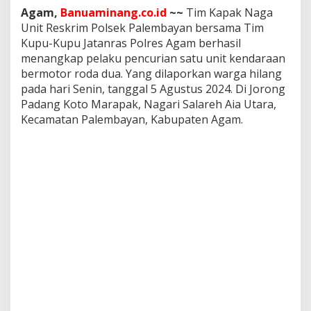
-
Agam,
Banuaminang.co.id
~~
Tim Kapak Naga
K
Unit Reskrim Polsek Palembayan bersama Tim
u
Kupu-Kupu Jatanras Polres Agam berhasil
p
menangkap pelaku pencurian satu unit kendaraan
u
J
bermotor roda dua. Yang dilaporkan warga hilang
a
pada hari Senin, tanggal 5 Agustus 2024. Di Jorong
t
Padang Koto Marapak, Nagari Salareh Aia Utara,
a
Kecamatan Palembayan, Kabupaten Agam.
n
r
a
s
P
o
l
r
e
s
A
g
a
m