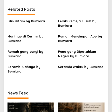
a
Related Posts
s
i
Lilin Hitam by Bumiara
Lelaki Kemeja Lusuh by
p
Bumiara
o
Harimau di Cermin by
Rumah Menyimpan Abu by
s
Bumiara
Bumiara
Rumah yang sunyi by
Pena yang Dipatahkan
Bumiara
Negeri by Bumiara
Serambi Cahaya by
Serambi Waktu by Bumiara
Bumiara
News Feed