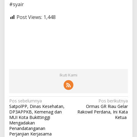
#syair
Post Views:
1,448
Ikuti Kami
N
Pos sebelumnya
Pos berikutnya
SatpolPP, Dinas Kesehatan,
Ormas GR Riau Gelar
a
DP3APPKB, Kemenag dan
Rakowil Perdana, Ini Kata
v
MUI Kota Bukittinggi
Ketua
Mengadakan
i
Penandatanganan
Perjanjian Kerjasama
g