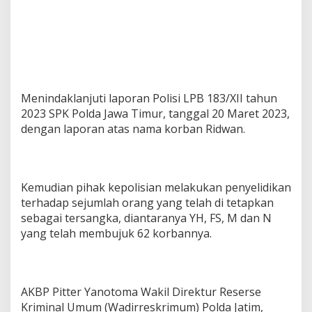
4
M
i
l
y
a
r
Menindaklanjuti laporan Polisi LPB 183/XII tahun
2023 SPK Polda Jawa Timur, tanggal 20 Maret 2023,
dengan laporan atas nama korban Ridwan.
Kemudian pihak kepolisian melakukan penyelidikan
terhadap sejumlah orang yang telah di tetapkan
sebagai tersangka, diantaranya YH, FS, M dan N
yang telah membujuk 62 korbannya.
AKBP Pitter Yanotoma Wakil Direktur Reserse
Kriminal Umum (Wadirreskrimum) Polda Jatim,