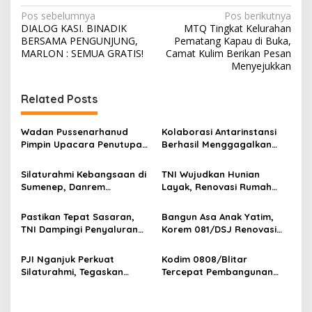
N
Pos sebelumnya
Pos berikutnya
DIALOG KASI. BINADIK
MTQ Tingkat Kelurahan
a
BERSAMA PENGUNJUNG,
Pematang Kapau di Buka,
v
MARLON : SEMUA GRATIS!
Camat Kulim Berikan Pesan
Menyejukkan
i
g
Related Posts
a
s
Wadan Pussenarhanud
Kolaborasi Antarinstansi
Pimpin Upacara Penutupan
Berhasil Menggagalkan
i
Diklat Bela Negara SPPI
Upaya Ekspor Ilegal Sekitar
p
KDKMP Tahun 2026 di
3,4 Ton Merkuri Cair
Silaturahmi Kebangsaan di
TNI Wujudkan Hunian
Pusdikarhanud
Sumenep, Danrem
Layak, Renovasi Rumah
o
084/Bhaskara Jaya Ajak
Warga Terus Dikebut
s
Semua Elemen Bersatu
Pastikan Tepat Sasaran,
Bangun Asa Anak Yatim,
Bangun Madura
TNI Dampingi Penyaluran
Korem 081/DSJ Renovasi
Pupuk bagi Petani
Panti Asuhan Kanzul Huda
PJI Nganjuk Perkuat
Kodim 0808/Blitar
Silaturahmi, Tegaskan
Tercepat Pembangunan
Peran Pers
Koperasi Merah Putih di
Seluruh Indonesia