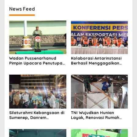
News Feed
Wadan Pussenarhanud
Kolaborasi Antarinstansi
Pimpin Upacara Penutupan
Berhasil Menggagalkan
Diklat Bela Negara SPPI
Upaya Ekspor Ilegal Sekitar
KDKMP Tahun 2026 di
3,4 Ton Merkuri Cair
Pusdikarhanud
Silaturahmi Kebangsaan di
TNI Wujudkan Hunian
Sumenep, Danrem
Layak, Renovasi Rumah
084/Bhaskara Jaya Ajak
Warga Terus Dikebut
Semua Elemen Bersatu
Bangun Madura