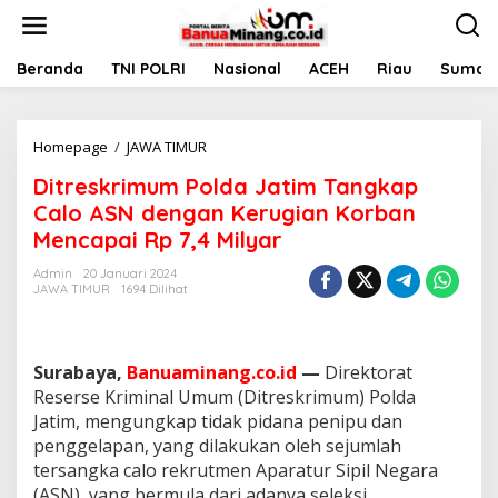
L
e
w
a
Beranda
TNI POLRI
Nasional
ACEH
Riau
Sumate
t
i
k
Homepage
/
JAWA TIMUR
D
e
i
k
Ditreskrimum Polda Jatim Tangkap
t
o
r
n
Calo ASN dengan Kerugian Korban
e
t
Mencapai Rp 7,4 Milyar
s
e
k
n
Admin
20 Januari 2024
r
JAWA TIMUR
1694 Dilihat
i
m
u
m
Surabaya,
Banuaminang.co.id
—
Direktorat
P
Reserse Kriminal Umum (Ditreskrimum) Polda
o
Jatim, mengungkap tidak pidana penipu dan
l
penggelapan, yang dilakukan oleh sejumlah
d
a
tersangka calo rekrutmen Aparatur Sipil Negara
J
(ASN), yang bermula dari adanya seleksi