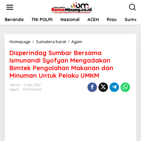
L
e
w
a
Beranda
TNI POLRI
Nasional
ACEH
Riau
Sumate
t
i
k
Homepage
/
Sumatera barat
/
Agam
D
e
i
k
Disperindag Sumbar Bersama
s
o
p
n
Ismunandi Syofyan Mengadakan
e
t
Bimtek Pengolahan Makanan dan
r
e
Minuman Untuk Pelaku UMKM
i
n
n
Admin
2 Mei 2024
d
Agam
3476 Dilihat
a
g
S
u
m
b
a
r
B