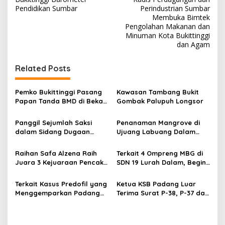
a
Pendidikan Sumbar
Perindustrian Sumbar
v
Membuka Bimtek
Pengolahan Makanan dan
i
Minuman Kota Bukittinggi
dan Agam
g
a
Related Posts
s
i
Pemko Bukittinggi Pasang
Kawasan Tambang Bukit
p
Papan Tanda BMD di Bekas
Gombak Palupuh Longsor
TPA Gadut
o
Panggil Sejumlah Saksi
Penanaman Mangrove di
s
dalam Sidang Dugaan
Ujuang Labuang Dalam
Kasus LGBT dengan
Rangka Hari Mangrove
Terdakwa Haji DS
Sedunia
Raihan Safa Alzena Raih
Terkait 4 Ompreng MBG di
Juara 3 Kejuaraan Pencak
SDN 19 Lurah Dalam, Begini
Silat Tingkat Pelajar Se-
Kronologisnya
Sumatera Barat
Terkait Kasus Predofil yang
Ketua KSB Padang Luar
Menggemparkan Padang
Terima Surat P-38, P-37 dari
Luar, Tujuh Saksi Hadiri
Kejaksaan Negeri Agam
Panggilan Kejaksaan
Pengadilan Negeri Lubuk