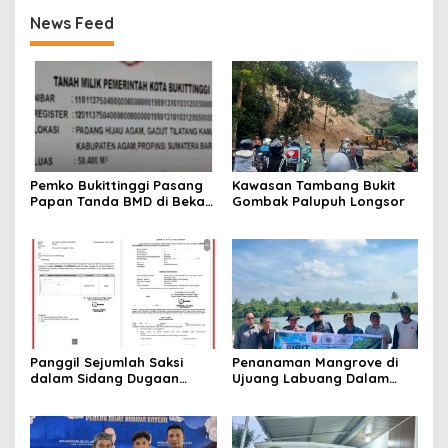
Basung
News Feed
Pemko Bukittinggi Pasang
Kawasan Tambang Bukit
Papan Tanda BMD di Bekas
Gombak Palupuh Longsor
TPA Gadut
Panggil Sejumlah Saksi
Penanaman Mangrove di
dalam Sidang Dugaan
Ujuang Labuang Dalam
Kasus LGBT dengan
Rangka Hari Mangrove
Terdakwa Haji DS
Sedunia