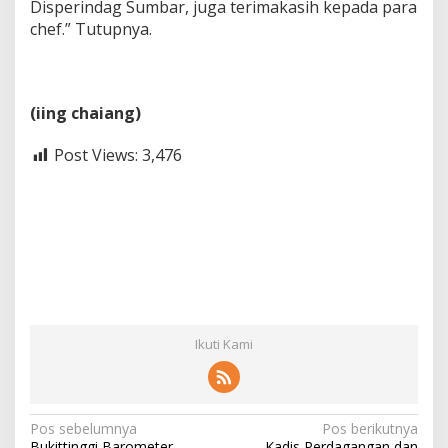
Disperindag Sumbar, juga terimakasih kepada para
chef.” Tutupnya.
(iing chaiang)
Post Views:
3,476
Ikuti Kami
N
Pos sebelumnya
Pos berikutnya
Bukittinggi Barometer
Kadis Perdagangan dan