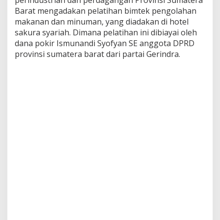
g
Barat mengadakan pelatihan bimtek pengolahan
a
makanan dan minuman, yang diadakan di hotel
d
sakura syariah. Dimana pelatihan ini dibiayai oleh
a
k
dana pokir Ismunandi Syofyan SE anggota DPRD
a
provinsi sumatera barat dari partai Gerindra.
n
B
i
m
t
e
k
P
e
n
g
o
l
a
h
a
n
M
a