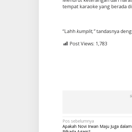
tempat karaoke yang berada di h
“Lahh
kumplit,”
tandasnya denga
Post Views:
1,783
I
N
Pos sebelumnya
Apakah Novi Irwan Maju Juga dalam
a
Pilkada Agam?