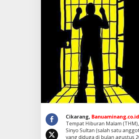
K
a
s
u
s
N
a
r
k
o
b
a
D
i
s
e
b
u
a
h
T
Cikarang,
Banuaminang.co.id
H
Tempat Hiburan Malam (THM), s
M
Sinyo Sultan (salah satu anggo
,
S
yang diduga di bulan agustus 2