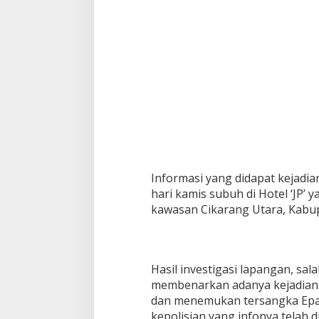
m
Informasi yang didapat kejadi
hari kamis subuh di Hotel ‘JP’ 
kawasan Cikarang Utara, Kabup
Hasil investigasi lapangan, sal
membenarkan adanya kejadian 
dan menemukan tersangka Epah
kepolisian yang infonya telah d