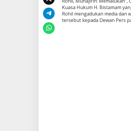
Rohil, Muhajirin: Memalukan”, 
i
Kuasa Hukum H. Bistamam yang 
,
Rohil mengadukan media dan w
K
u
tersebut kepada Dewan Pers pa
a
s
a
H
u
k
u
m
L
a
p
o
r
k
a
n
M
e
d
i
a