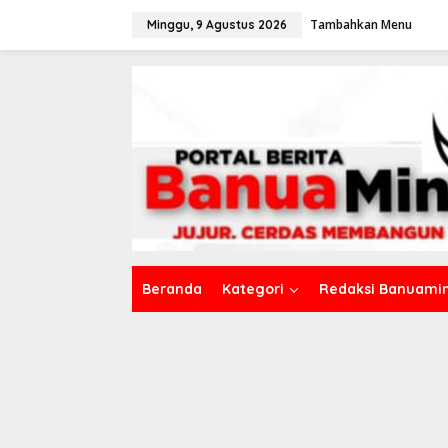
L
Tambahkan Menu
e
Minggu, 9 Agustus 2026
w
a
t
i
k
e
k
o
n
t
e
n
Beranda
Kategori
Redaksi Banuamin