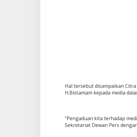
M
i
m
b
a
r
R
i
a
u
.
C
o
m
k
Hal tersebut disampaikan Citr
e
D
H.Bistamam kepada media dalam
e
w
a
n
“Pengaduan kita terhadap media 
P
Sekretariat Dewan Pers denga
e
r
s