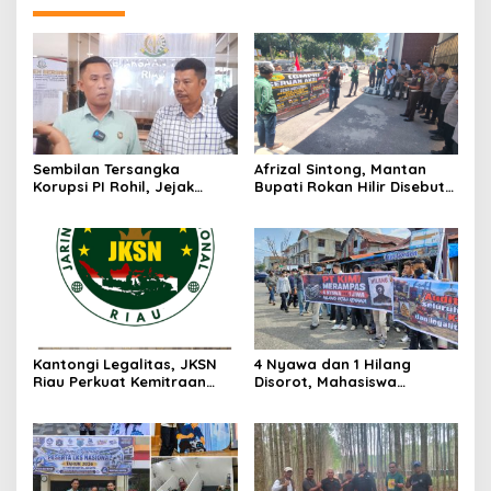
Sembilan Tersangka
Afrizal Sintong, Mantan
Korupsi PI Rohil, Jejak
Bupati Rokan Hilir Disebut
Rp9,2 Miliar ke Eks Bupati
di Persidangan, Putusan
Masih Didalami
Diterima Kejati, GMPR
Desak Usut Dividen Rp331,7
Miliar
Kantongi Legalitas, JKSN
4 Nyawa dan 1 Hilang
Riau Perkuat Kemitraan
Disorot, Mahasiswa
dengan Kesbangpol Demi
Siapkan Aksi Jilid II di
Ketahanan Bangsa
Pelindo