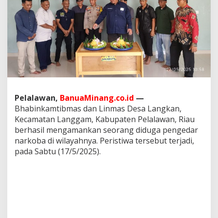
L
i
n
m
a
s
D
e
s
a
L
Pelalawan,
BanuaMinang.co.id
—
a
Bhabinkamtibmas dan Linmas Desa Langkan,
n
g
Kecamatan Langgam, Kabupaten Pelalawan, Riau
k
berhasil mengamankan seorang diduga pengedar
a
narkoba di wilayahnya. Peristiwa tersebut terjadi,
n
pada Sabtu (17/5/2025).
A
m
a
n
k
a
n
D