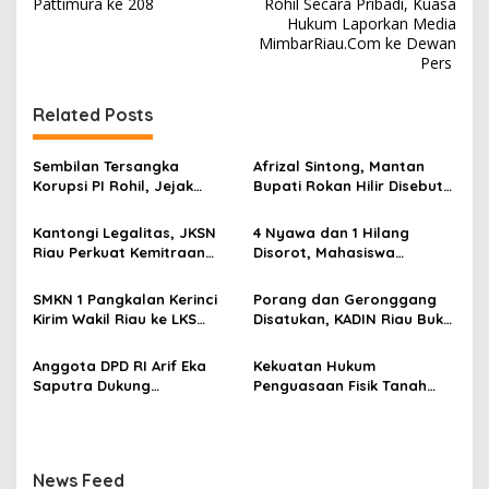
a
Pattimura ke 208
Rohil Secara Pribadi, Kuasa
v
Hukum Laporkan Media
MimbarRiau.Com ke Dewan
i
Pers
g
Related Posts
a
s
Sembilan Tersangka
Afrizal Sintong, Mantan
i
Korupsi PI Rohil, Jejak
Bupati Rokan Hilir Disebut
p
Rp9,2 Miliar ke Eks Bupati
di Persidangan, Putusan
Masih Didalami
Diterima Kejati, GMPR
Kantongi Legalitas, JKSN
4 Nyawa dan 1 Hilang
o
Desak Usut Dividen Rp331,7
Riau Perkuat Kemitraan
Disorot, Mahasiswa
Miliar
s
dengan Kesbangpol Demi
Siapkan Aksi Jilid II di
Ketahanan Bangsa
Pelindo
SMKN 1 Pangkalan Kerinci
Porang dan Geronggang
Kirim Wakil Riau ke LKS
Disatukan, KADIN Riau Buka
Nasional 2026
Jalan Ekonomi Baru
Bengkalis
Anggota DPD RI Arif Eka
Kekuatan Hukum
Saputra Dukung
Penguasaan Fisik Tanah
Pelaksanaan TEDxMAN Two
Kembali Menjadi Sorotan
Pekanbaru Youth
Tajam di Marpoyan Damai
News Feed