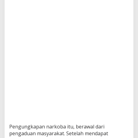
s
B
e
r
i
k
a
n
A
p
r
e
s
i
a
s
i
Pengungkapan narkoba itu, berawal dari
pengaduan masyarakat. Setelah mendapat