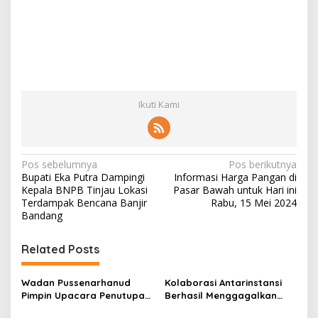
Ikuti Kami
N
Pos sebelumnya
Pos berikutnya
Bupati Eka Putra Dampingi
Informasi Harga Pangan di
a
Kepala BNPB Tinjau Lokasi
Pasar Bawah untuk Hari ini
v
Terdampak Bencana Banjir
Rabu, 15 Mei 2024
Bandang
i
g
Related Posts
a
s
Wadan Pussenarhanud
Kolaborasi Antarinstansi
Pimpin Upacara Penutupan
Berhasil Menggagalkan
i
Diklat Bela Negara SPPI
Upaya Ekspor Ilegal Sekitar