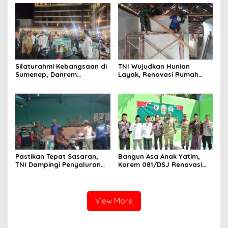
Pusdikarhanud
Silaturahmi Kebangsaan di
TNI Wujudkan Hunian
Sumenep, Danrem
Layak, Renovasi Rumah
084/Bhaskara Jaya Ajak
Warga Terus Dikebut
Semua Elemen Bersatu
Bangun Madura
Pastikan Tepat Sasaran,
Bangun Asa Anak Yatim,
TNI Dampingi Penyaluran
Korem 081/DSJ Renovasi
Pupuk bagi Petani
Panti Asuhan Kanzul Huda
View More