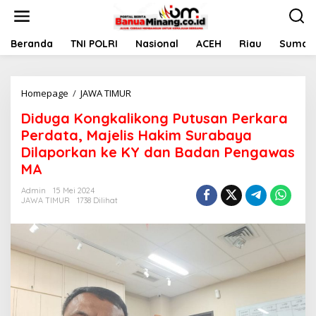
L
e
w
a
Beranda
TNI POLRI
Nasional
ACEH
Riau
Sumate
t
i
k
Homepage
/
JAWA TIMUR
D
e
i
k
Diduga Kongkalikong Putusan Perkara
d
o
u
n
Perdata, Majelis Hakim Surabaya
g
t
Dilaporkan ke KY dan Badan Pengawas
a
e
MA
K
n
o
Admin
15 Mei 2024
n
JAWA TIMUR
1738 Dilihat
g
k
a
l
i
k
o
n
g