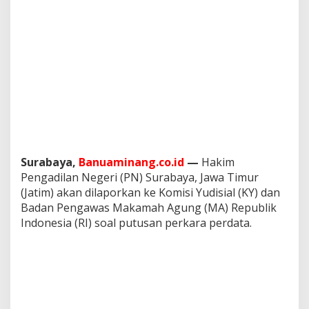
e
l
i
s
H
a
k
i
m
S
u
r
a
Surabaya,
Banuaminang.co.id
—
Hakim
b
Pengadilan Negeri (PN) Surabaya, Jawa Timur
a
(Jatim) akan dilaporkan ke Komisi Yudisial (KY) dan
y
a
Badan Pengawas Makamah Agung (MA) Republik
D
Indonesia (RI) soal putusan perkara perdata.
i
l
a
p
o
r
k