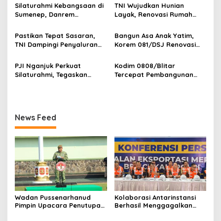
p
KDKMP Tahun 2026 di
3,4 Ton Merkuri Cair
Silaturahmi Kebangsaan di
TNI Wujudkan Hunian
Pusdikarhanud
Sumenep, Danrem
Layak, Renovasi Rumah
o
084/Bhaskara Jaya Ajak
Warga Terus Dikebut
s
Semua Elemen Bersatu
Pastikan Tepat Sasaran,
Bangun Asa Anak Yatim,
Bangun Madura
TNI Dampingi Penyaluran
Korem 081/DSJ Renovasi
Pupuk bagi Petani
Panti Asuhan Kanzul Huda
PJI Nganjuk Perkuat
Kodim 0808/Blitar
Silaturahmi, Tegaskan
Tercepat Pembangunan
Peran Pers
Koperasi Merah Putih di
Seluruh Indonesia
News Feed
Wadan Pussenarhanud
Kolaborasi Antarinstansi
Pimpin Upacara Penutupan
Berhasil Menggagalkan
Diklat Bela Negara SPPI
Upaya Ekspor Ilegal Sekitar
KDKMP Tahun 2026 di
3,4 Ton Merkuri Cair