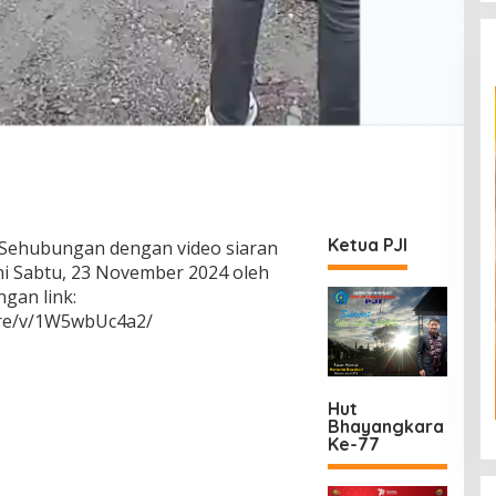
Ketua PJI
Sehubungan dengan video siaran
ni Sabtu, 23 November 2024 oleh
gan link:
are/v/1W5wbUc4a2/
Hut
Bhayangkara
Ke-77