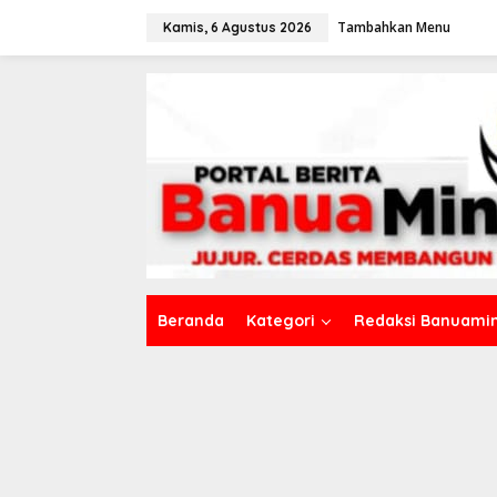
L
Tambahkan Menu
e
Kamis, 6 Agustus 2026
w
a
t
i
k
e
k
o
n
t
e
n
Beranda
Kategori
Redaksi Banuamin