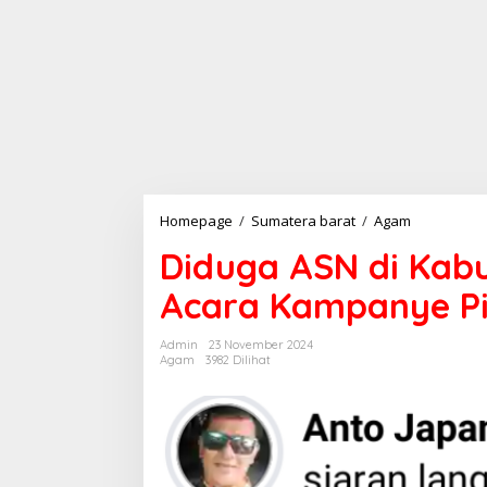
Homepage
/
Sumatera barat
/
Agam
D
i
Diduga ASN di Kabu
d
u
Acara Kampanye Pi
g
a
A
Admin
23 November 2024
S
Agam
3982 Dilihat
N
d
i
K
a
b