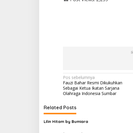
I
N
Pos sebelumnya
Fauzi Bahar Resmi Dikukuhkan
a
Sebagai Ketua Ikatan Sarjana
v
Olahraga Indonesia Sumbar
i
Related Posts
g
a
Lilin Hitam by Bumiara
s