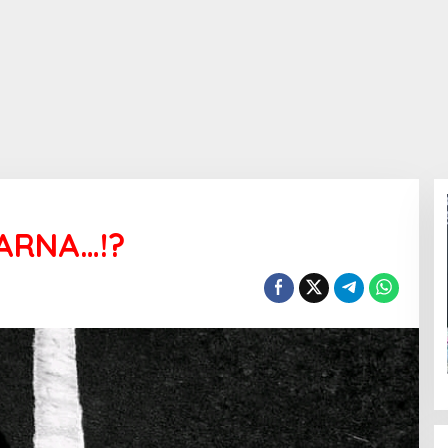
WARNA…!?