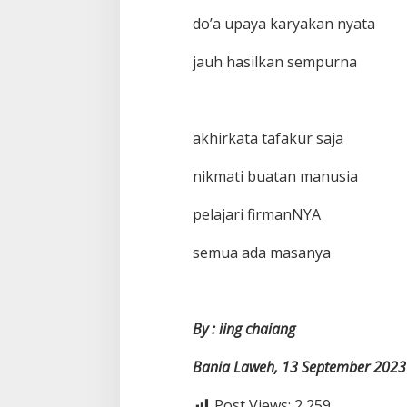
do’a upaya karyakan nyata
jauh hasilkan sempurna
akhirkata tafakur saja
nikmati buatan manusia
pelajari firmanNYA
semua ada masanya
By : iing chaiang
Bania Laweh, 13 September 2023
Post Views:
2,259