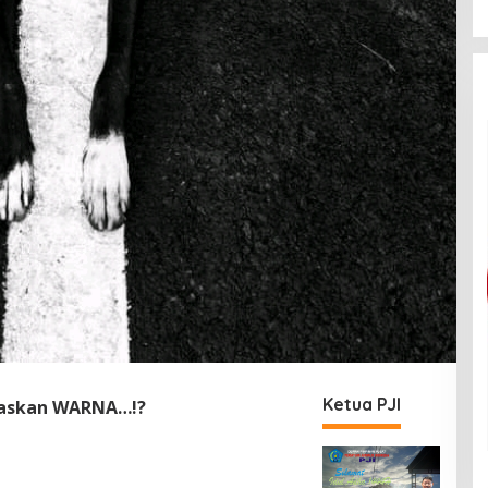
Ketua PJI
raskan WARNA…!?