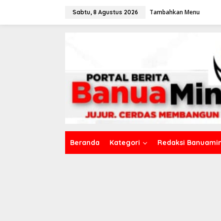
L
Tambahkan Menu
e
Sabtu, 8 Agustus 2026
w
a
t
i
k
e
k
o
n
t
e
n
Beranda
Kategori
Redaksi Banuamin