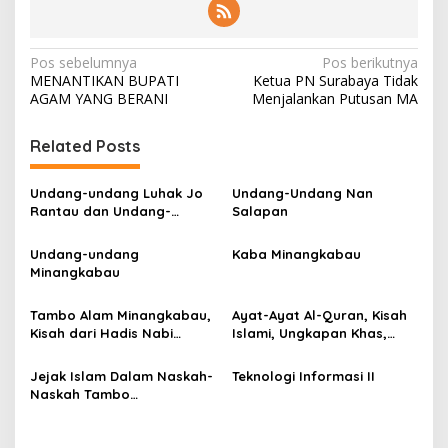
N
Pos sebelumnya
Pos berikutnya
MENANTIKAN BUPATI
Ketua PN Surabaya Tidak
a
AGAM YANG BERANI
Menjalankan Putusan MA
v
i
Related Posts
g
Undang-undang Luhak Jo
Undang-Undang Nan
a
Rantau dan Undang-
Salapan
s
Undang Isi Nagari
Undang-undang
Kaba Minangkabau
i
Minangkabau
p
o
Tambo Alam Minangkabau,
Ayat-Ayat Al-Quran, Kisah
Kisah dari Hadis Nabi
Islami, Ungkapan Khas,
s
Muhammad
Hadis Nabi Dan Tasawuf
Jejak Islam Dalam Naskah-
Teknologi Informasi II
Naskah Tambo
Minangkabau