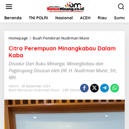
L
e
w
a
Beranda
TNI POLRI
Nasional
ACEH
Riau
Sumate
t
i
k
Homepage
/
Buah Pemikiran Nudirman Munir
C
e
i
k
Citra Perempuan Minangkabau Dalam
t
o
r
n
Kaba
a
t
Disadur Dari Buku Minanga, Minangkabau dan
P
e
e
n
Pagaruyung Disusun oleh DR. H. Nudirman Munir, SH,
r
MH.
e
m
Admin
28 September 2024
p
Buah Pemikiran Nudirman Munir
2487 Dilihat
u
a
n
M
i
n
a