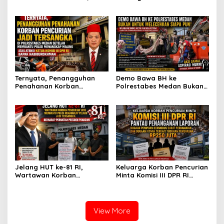
Ketua DPW FRN Sumut Roy
Leo Sembiring Jadi
Nasution Minta
Tersangka dan Dpo Karena
Kapolrestabes Medan
Membantu Polisi
Tempuh Restorative Justice
Menangkap Maling di Toko
agar Konflik Tak Berlarut-
Usaha Keluarganya
larut
Ternyata, Penangguhan
Demo Bawa BH ke
Penahanan Korban
Polrestabes Medan Bukan
Pencurian Jadi Tersangka
untuk Melecehkan Siapa
di Polrestabes Medan
Pun, Melainkan Simbol Kritik
Setelah Membantu Polisi
dan Rasa Kecewa
Menangkap Maling Atas
Lambatnya Penanganan
Atensi Ketua Komisi III DPR
Pekara di Polrestabes
RI Bapak Habiburokhman
Medan
Jelang HUT ke-81 RI,
Keluarga Korban Pencurian
Wartawan Korban
Minta Komisi III DPR RI
Pencurian yang Membantu
Pantau Penanganan
Polisi Menangkap Pelaku
Laporan Dugaan Penipuan
Jadi Tersangka Berharap
Bermodus Surat
Perhatian Presiden
Perdamaian dan Dugaan
View More
Prabowo
Fitnah Terkait Tuduhan
Pemerasan Rp250 Juta