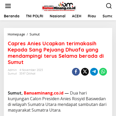
L
e
w
a
Beranda
TNI POLRI
Nasional
ACEH
Riau
Sumate
t
i
k
Homepage
/
Sumut
C
e
a
k
Capres Anies Ucapkan terimakasih
p
o
r
n
Kepada Sang Pejuang Dhuafa yang
e
t
mendampingi terus Selama berada di
s
e
Sumut
A
n
n
Admin
4 November 2023
i
Sumut
3597 Dilihat
e
s
U
c
Sumut,
Banuaminang.co.id
—
Dua hari
a
kunjungan Calon Presiden Anies Rosyid Baswedan
p
di wilayah Sumatra Utara mendapat sambutan dari
k
a
masyarakat Sumatra Utara.
n