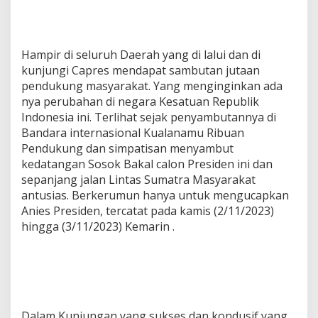
e
r
u
s
Hampir di seluruh Daerah yang di lalui dan di
S
kunjungi Capres mendapat sambutan jutaan
e
pendukung masyarakat. Yang menginginkan ada
l
a
nya perubahan di negara Kesatuan Republik
m
Indonesia ini. Terlihat sejak penyambutannya di
a
Bandara internasional Kualanamu Ribuan
b
Pendukung dan simpatisan menyambut
e
r
kedatangan Sosok Bakal calon Presiden ini dan
a
sepanjang jalan Lintas Sumatra Masyarakat
d
antusias. Berkerumun hanya untuk mengucapkan
a
Anies Presiden, tercatat pada kamis (2/11/2023)
d
hingga (3/11/2023) Kemarin .
i
S
u
m
u
t
Dalam Kunjungan yang sukses dan kondusif yang