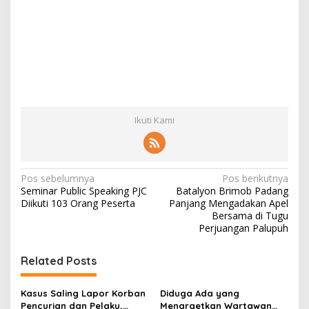
Ikuti Kami
N
Pos sebelumnya
Pos berikutnya
Seminar Public Speaking PJC
Batalyon Brimob Padang
a
Diikuti 103 Orang Peserta
Panjang Mengadakan Apel
v
Bersama di Tugu
Perjuangan Palupuh
i
g
Related Posts
a
s
Kasus Saling Lapor Korban
Diduga Ada yang
Pencurian dan Pelaku,
Menargetkan Wartawan