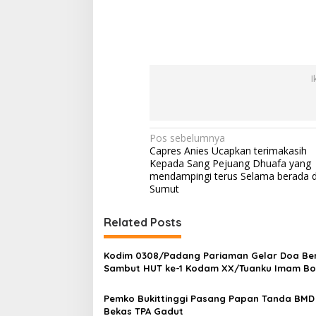
I
N
Pos sebelumnya
Capres Anies Ucapkan terimakasih
a
Kepada Sang Pejuang Dhuafa yang
v
mendampingi terus Selama berada d
Sumut
i
g
Related Posts
a
s
Kodim 0308/Padang Pariaman Gelar Doa B
Sambut HUT ke-1 Kodam XX/Tuanku Imam Bo
i
p
Pemko Bukittinggi Pasang Papan Tanda BMD 
Bekas TPA Gadut