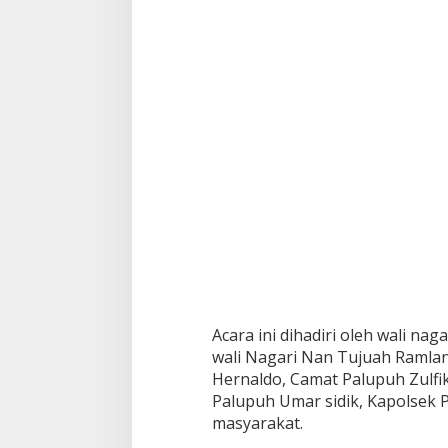
e
l
B
e
r
s
a
m
a
d
i
T
u
g
u
P
e
r
Acara ini dihadiri oleh wali n
j
u
wali Nagari Nan Tujuah Ramlan 
a
Hernaldo, Camat Palupuh Zulfi
n
Palupuh Umar sidik, Kapolsek
g
masyarakat.
a
n