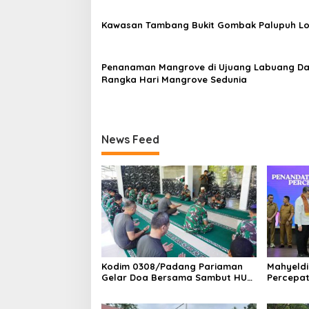
o
s
Kawasan Tambang Bukit Gombak Palupuh L
Penanaman Mangrove di Ujuang Labuang D
Rangka Hari Mangrove Sedunia
News Feed
Kodim 0308/Padang Pariaman
Mahyeldi
Gelar Doa Bersama Sambut HUT
Percepat 
ke-1 Kodam XX/Tuanku Imam
Sumbar J
Bonjol
Halal Na