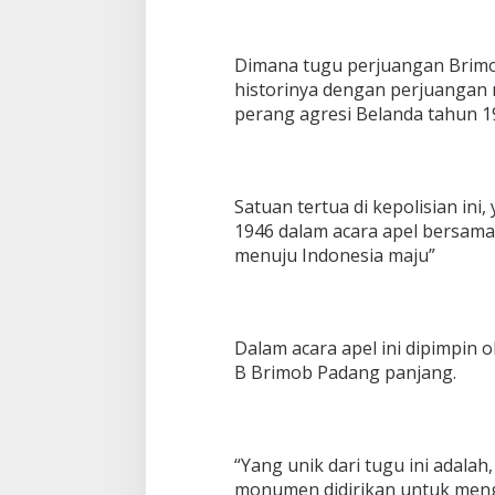
P
a
l
Dimana tugu perjuangan Brimob
u
historinya dengan perjuangan
p
perang agresi Belanda tahun 1
u
h
Satuan tertua di kepolisian ini
1946 dalam acara apel bersam
menuju Indonesia maju”
Dalam acara apel ini dipimpin o
B Brimob Padang panjang.
“Yang unik dari tugu ini adal
monumen didirikan untuk meng