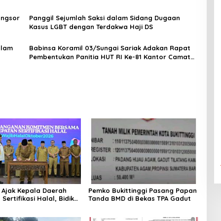
Seleksi Calon Anggota Paskibra Tingkat
Kecamatan VII Koto Patamuan
ongsor
Panggil Sejumlah Saksi dalam Sidang Dugaan
Kasus LGBT dengan Terdakwa Haji DS
alam
Babinsa Koramil 03/Sungai Sariak Adakan Rapat
Pembentukan Panitia HUT RI Ke-81 Kantor Camat
VII Koto Patamuan
 Ajak Kepala Daerah
Pemko Bukittinggi Pasang Papan
Sertifikasi Halal, Bidik
Tanda BMD di Bekas TPA Gadut
adi Pusat Ekosistem
sional