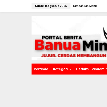
L
Tambahkan Menu
e
Sabtu, 8 Agustus 2026
w
a
t
i
k
e
k
o
n
t
e
n
Beranda
Kategori
Redaksi Banuamin