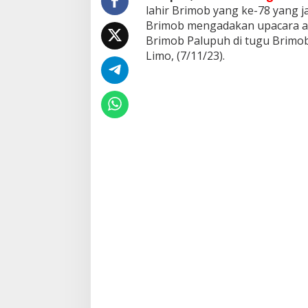
P
lahir Brimob yang ke-78 yang 
a
Brimob mengadakan upacara ap
d
Brimob Palupuh di tugu Brimo
a
Limo, (7/11/23).
n
g
P
a
n
j
a
n
g
M
e
n
g
a
d
a
k
a
n
A
p