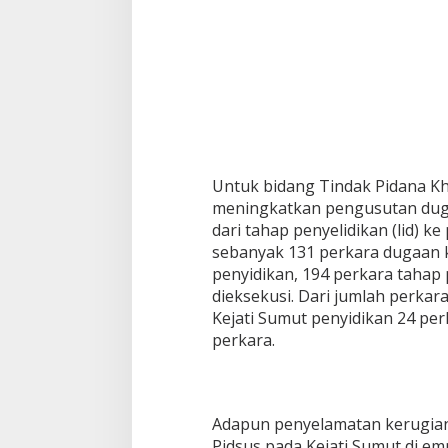
o
r
d
a
n
D
a
t
u
n
Untuk bidang Tindak Pidana Kh
H
meningkatkan pengusutan duga
i
n
dari tahap penyelidikan (lid) k
g
sebanyak 131 perkara dugaan k
g
penyidikan, 194 perkara tahap
a
dieksekusi. Dari jumlah perkara
M
Kejati Sumut penyidikan 24 pe
e
n
perkara.
c
a
p
a
Adapun penyelamatan kerugia
i
R
Pidsus pada Kejati Sumut di em