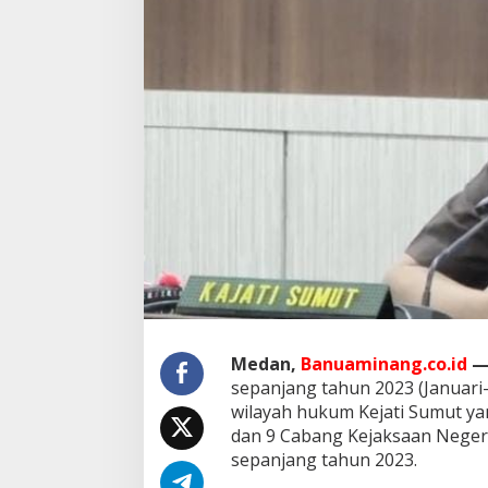
K
e
j
a
t
i
S
u
m
u
t
T
a
h
u
n
2
0
2
Medan,
Banuaminang.co.id
3
sepanjang tahun 2023 (Januari-
,
wilayah hukum Kejati Sumut yan
S
dan 9 Cabang Kejaksaan Neger
e
sepanjang tahun 2023.
l
a