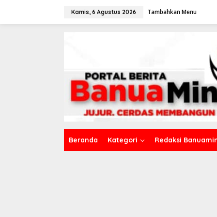
L
Tambahkan Menu
e
Kamis, 6 Agustus 2026
w
a
t
i
k
e
k
o
n
t
e
n
Beranda
Kategori
Redaksi Banuamin