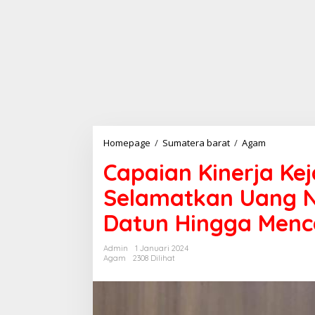
Homepage
/
Sumatera barat
/
Agam
C
a
Capaian Kinerja Ke
p
a
Selamatkan Uang N
i
a
Datun Hingga Mencap
n
K
i
Admin
1 Januari 2024
n
Agam
2308 Dilihat
e
r
j
a