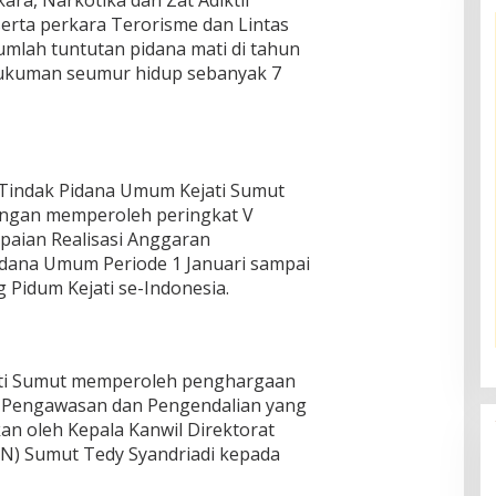
ra, Narkotika dan Zat Adiktif
serta perkara Terorisme dan Lintas
umlah tuntutan pidana mati di tahun
hukuman seumur hidup sebanyak 7
 Tindak Pidana Umum Kejati Sumut
engan memperoleh peringkat V
apaian Realisasi Anggaran
dana Umum Periode 1 Januari sampai
 Pidum Kejati se-Indonesia.
ati Sumut memperoleh penghargaan
i Pengawasan dan Pengendalian yang
kan oleh Kepala Kanwil Direktorat
KN) Sumut Tedy Syandriadi kepada