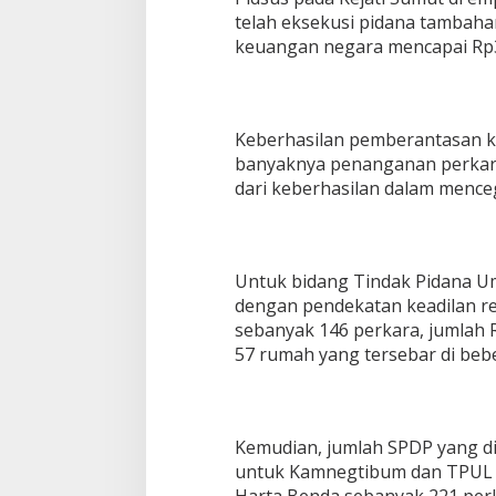
p
telah eksekusi pidana tambaha
1
keuangan negara mencapai Rp3
,
5
T
r
i
Keberhasilan pemberantasan kor
l
banyaknya penanganan perkara 
i
dari keberhasilan dalam menceg
u
n
Untuk bidang Tindak Pidana 
dengan pendekatan keadilan res
sebanyak 146 perkara, jumlah 
57 rumah yang tersebar di bebe
Kemudian, jumlah SPDP yang di
untuk Kamnegtibum dan TPUL 