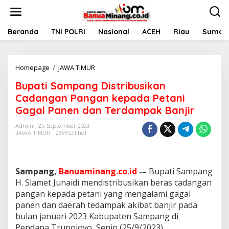
L
e
w
a
Beranda
TNI POLRI
Nasional
ACEH
Riau
Sumate
t
i
k
Homepage
/
JAWA TIMUR
B
e
u
k
Bupati Sampang Distribusikan
p
o
a
n
Cadangan Pangan kepada Petani
t
t
Gagal Panen dan Terdampak Banjir
i
e
S
n
Admin
25 September 2023
a
JAWA TIMUR
2399 Dilihat
m
p
a
n
Sampang,
Banuaminang.co.id
-–
Bupati Sampang
g
H. Slamet Junaidi mendistribusikan beras cadangan
D
pangan kepada petani yang mengalami gagal
i
panen dan daerah tedampak akibat banjir pada
s
t
bulan januari 2023 Kabupaten Sampang di
r
Pendapa Trunojoyo, Senin (25/9/2023).