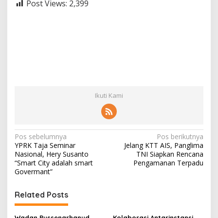
Post Views:
2,399
Ikuti Kami
N
Pos sebelumnya
Pos berikutnya
YPRK Taja Seminar
Jelang KTT AIS, Panglima
a
Nasional, Hery Susanto
TNI Siapkan Rencana
v
“Smart City adalah smart
Pengamanan Terpadu
Govermant”
i
g
Related Posts
a
Wadan Pussenarhanud
Kolaborasi Antarinstansi