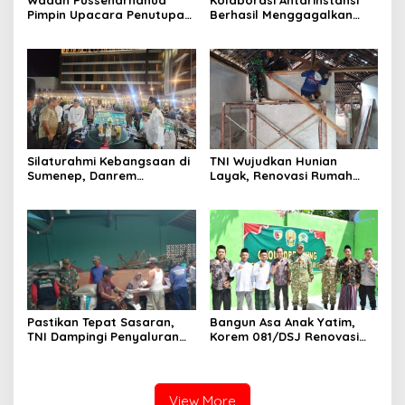
Wadan Pussenarhanud
Kolaborasi Antarinstansi
Pimpin Upacara Penutupan
Berhasil Menggagalkan
Diklat Bela Negara SPPI
Upaya Ekspor Ilegal Sekitar
KDKMP Tahun 2026 di
3,4 Ton Merkuri Cair
Pusdikarhanud
Silaturahmi Kebangsaan di
TNI Wujudkan Hunian
Sumenep, Danrem
Layak, Renovasi Rumah
084/Bhaskara Jaya Ajak
Warga Terus Dikebut
Semua Elemen Bersatu
Bangun Madura
Pastikan Tepat Sasaran,
Bangun Asa Anak Yatim,
TNI Dampingi Penyaluran
Korem 081/DSJ Renovasi
Pupuk bagi Petani
Panti Asuhan Kanzul Huda
View More