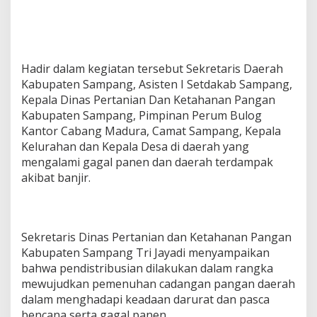
d
a
m
p
a
Hadir dalam kegiatan tersebut Sekretaris Daerah
k
Kabupaten Sampang, Asisten I Setdakab Sampang,
B
a
Kepala Dinas Pertanian Dan Ketahanan Pangan
n
Kabupaten Sampang, Pimpinan Perum Bulog
j
Kantor Cabang Madura, Camat Sampang, Kepala
i
Kelurahan dan Kepala Desa di daerah yang
r
mengalami gagal panen dan daerah terdampak
akibat banjir.
Sekretaris Dinas Pertanian dan Ketahanan Pangan
Kabupaten Sampang Tri Jayadi menyampaikan
bahwa pendistribusian dilakukan dalam rangka
mewujudkan pemenuhan cadangan pangan daerah
dalam menghadapi keadaan darurat dan pasca
bencana serta gagal panen.