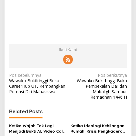
Ikuti Kami
N
Pos sebelumnya
Pos berikutnya
Wawako Bukittinggi Buka
Wawako Bukittinggi Buka
a
CareerHub UT, Kembangkan
Pembekalan Da’i dan
v
Potensi Diri Mahasiswa
Mubaligh Sambut
Ramadhan 1446 H
i
g
Related Posts
a
s
Ketika Wajah Tak Lagi
Ketika Ideologi Kehilangan
Menjadi Bukti AI, Video Call,
Rumah: Krisis Pengkaderan