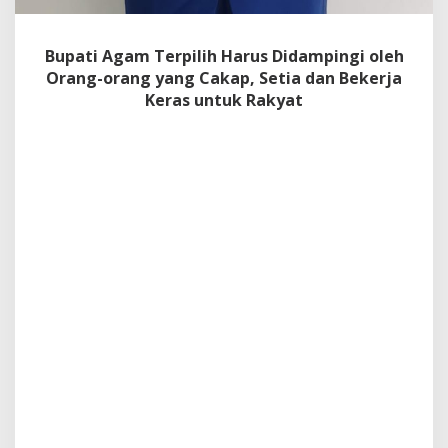
o
r
a
Bupati Agam Terpilih Harus Didampingi oleh
n
Orang-orang yang Cakap, Setia dan Bekerja
g
Keras untuk Rakyat
y
a
n
g
C
a
k
a
p
,
S
e
t
i
a
d
a
n
B
e