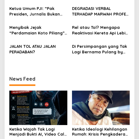
i
dan Evolusi Penipuan
dan Matinya Gerakan
p
Digital Oleh: Ardy Mu’tamar
dalam Bayang-Bayang
Ketua Umum PJI: “Pak
DEGRADASI VERBAL
Kepemimpinan yang
Presiden, Jurnalis Bukan
TERHADAP MARWAH PROFESI
o
Kehilangan Arah
Pengkhianat Bangsa”
JURNALIS DAN MANUVER
s
ABUSE OF INFLUENCE OLEH
Menyibak Jejak
Rel atau Tol? Mengapa
OKNUM ADVOKAT HOTMAN
“Perdamaian Koto Piliang”:
Reaktivasi Kereta Api Lebih
PARIS HUTAPEA
Penemuan Situs Medan Nan
Rasional daripada Jalan
Bapaneh di Nagari
Tol yang Membelah Nagari
JALAN TOL ATAU JALAN
Di Persimpangan yang Tak
Simawang
PERADABAN?
Lagi Bernama Pulang by
Bumiara
News Feed
Ketika Wajah Tak Lagi
Ketika Ideologi Kehilangan
Menjadi Bukti AI, Video Call,
Rumah: Krisis Pengkaderan