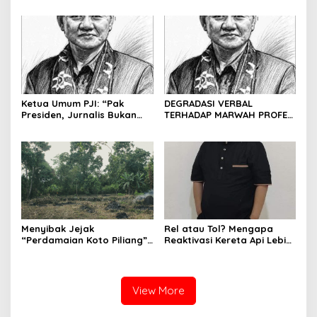
dan Evolusi Penipuan
dan Matinya Gerakan
Digital Oleh: Ardy Mu’tamar
dalam Bayang-Bayang
Kepemimpinan yang
Kehilangan Arah
Ketua Umum PJI: “Pak
DEGRADASI VERBAL
Presiden, Jurnalis Bukan
TERHADAP MARWAH PROFESI
Pengkhianat Bangsa”
JURNALIS DAN MANUVER
ABUSE OF INFLUENCE OLEH
OKNUM ADVOKAT HOTMAN
PARIS HUTAPEA
Menyibak Jejak
Rel atau Tol? Mengapa
“Perdamaian Koto Piliang”:
Reaktivasi Kereta Api Lebih
Penemuan Situs Medan Nan
Rasional daripada Jalan
Bapaneh di Nagari
Tol yang Membelah Nagari
Simawang
View More