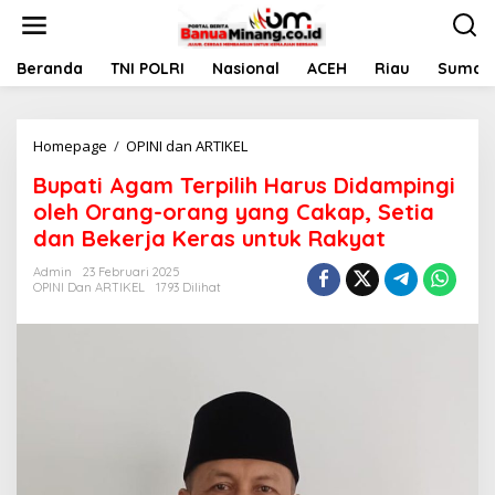
L
e
w
a
Beranda
TNI POLRI
Nasional
ACEH
Riau
Sumate
t
i
k
Homepage
/
OPINI dan ARTIKEL
B
e
u
k
Bupati Agam Terpilih Harus Didampingi
p
o
a
n
oleh Orang-orang yang Cakap, Setia
t
t
dan Bekerja Keras untuk Rakyat
i
e
A
n
Admin
23 Februari 2025
g
OPINI Dan ARTIKEL
1793 Dilihat
a
m
T
e
r
p
i
l
i
h