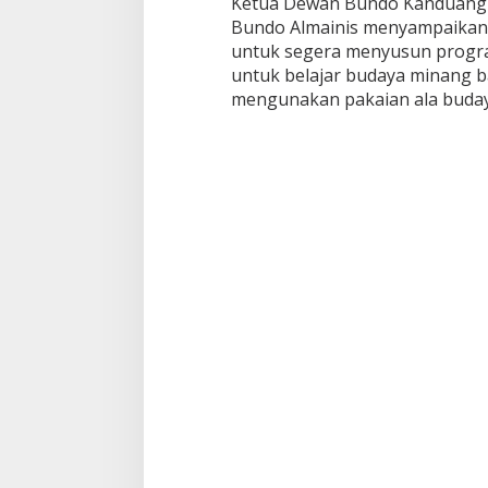
Ketua Dewan Bundo Kanduang 
a
Bundo Almainis menyampaikan 
n
untuk segera menyusun progr
untuk belajar budaya minang ba
mengunakan pakaian ala buday