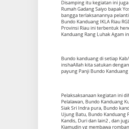
Disamping itu kegiatan ini jug
Rumah Gadang Saiyo bapak Yos
bangga terlaksanannya pelan
Bundo Kanduang IKLA Riau RGD
Provinsi Riau ini terbentuk h
Kanduang Rang Luhak Agam ini
Bundo kanduang di setiap Kab/
inshaAllah kita satukan dengan
payung Panji Bundo Kanduang 
Pelaksaksanaan kegiatan ini d
Pelalawan, Bundo Kanduang Ku
Siak Sri Indra pura, Bundo k
Ujung Batu, Bundo Kanduang 
Kandis, Duri dan lain2 , dan ju
Kiamudin yg membawa rombanga