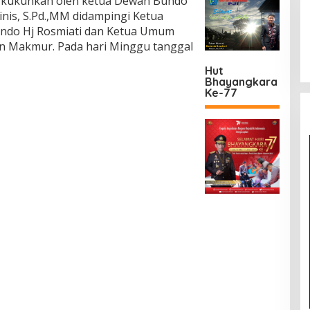
di kukuhkan oleh ketua Dewan Bundo
is, S.Pd.,MM didampingi Ketua
do Hj Rosmiati dan Ketua Umum
tan Makmur. Pada hari Minggu tanggal
Hut
Bhayangkara
Ke-77