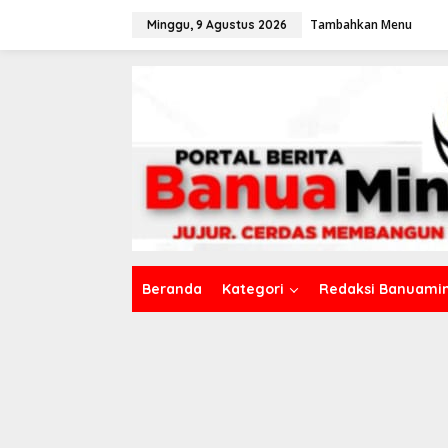
L
Tambahkan Menu
e
Minggu, 9 Agustus 2026
w
a
t
i
k
e
k
o
n
t
e
n
Beranda
Kategori
Redaksi Banuamin