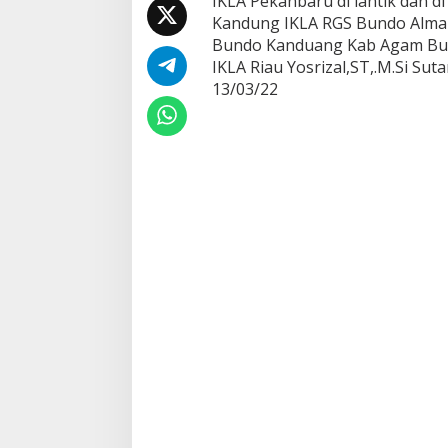
IKLA Pekanbaru di lantik dan 
K
Kandung IKLA RGS Bundo Almain
L
Bundo Kanduang Kab Agam Bun
A
R
IKLA Riau Yosrizal,ST,.M.Si Su
i
13/03/22
a
u
R
G
S
d
a
n
I
K
L
A
P
e
k
a
n
b
a
r