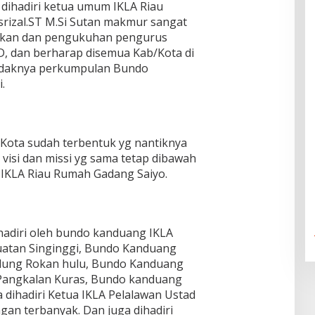
a dihadiri ketua umum IKLA Riau
rizal.ST M.Si Sutan makmur sangat
tikan dan pengukuhan pengurus
, dan berharap disemua Kab/Kota di
endaknya perkumpulan Bundo
.
Kota sudah terbentuk yg nantiknya
 visi dan missi yg sama tetap dibawah
IKLA Riau Rumah Gadang Saiyo.
ihadiri oleh bundo kanduang IKLA
atan Singinggi, Bundo Kanduang
andung Rokan hulu, Bundo Kanduang
Pangkalan Kuras, Bundo kanduang
ga dihadiri Ketua IKLA Pelalawan Ustad
n terbanyak. Dan juga dihadiri