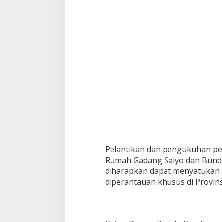
u
D
i
l
a
n
t
i
k
d
a
n
R
e
s
m
i
Pelantikan dan pengukuhan p
D
Rumah Gadang Saiyo dan Bund
i
diharapkan dapat menyatukan
k
diperantauan khusus di Provins
u
k
u
h
k