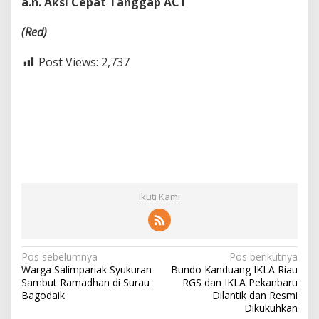
a.n. Aksi Cepat Tanggap ACT
(Red)
Post Views:
2,737
Ikuti Kami
N
Pos sebelumnya
Pos berikutnya
Warga Salimpariak Syukuran
Bundo Kanduang IKLA Riau
a
Sambut Ramadhan di Surau
RGS dan IKLA Pekanbaru
v
Bagodaik
Dilantik dan Resmi
Dikukuhkan