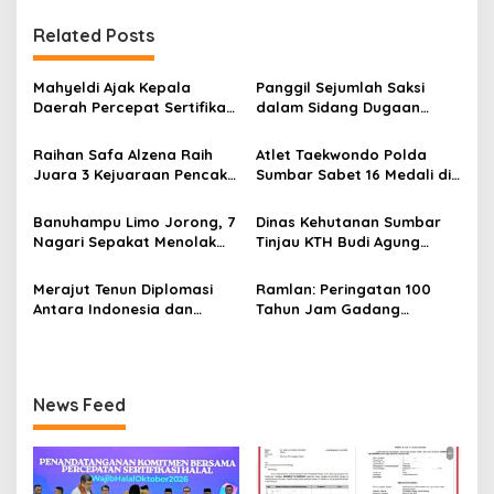
i
g
Related Posts
a
s
Mahyeldi Ajak Kepala
Panggil Sejumlah Saksi
Daerah Percepat Sertifikasi
dalam Sidang Dugaan
i
Halal, Bidik Sumbar Jadi
Kasus LGBT dengan
p
Pusat Ekosistem Halal
Terdakwa Haji DS
Raihan Safa Alzena Raih
Atlet Taekwondo Polda
Nasional
Juara 3 Kejuaraan Pencak
Sumbar Sabet 16 Medali di
o
Silat Tingkat Pelajar Se-
Kapolri Cup 2026
s
Sumatera Barat
Banuhampu Limo Jorong, 7
Dinas Kehutanan Sumbar
Nagari Sepakat Menolak
Tinjau KTH Budi Agung
Tol Melewati Banuhampu
Lestari Dalam Kesiapan
Menerima Bantuan
Merajut Tenun Diplomasi
Ramlan: Peringatan 100
Antara Indonesia dan
Tahun Jam Gadang
Belanda
Momentum Memperkuat
Identitas Bukittinggi
sebagai Kota Perjuangan,
Kota Sejarah, dan Pusat
News Feed
Kebudayaan