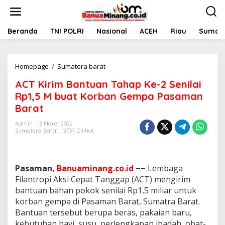
L
e
w
a
Beranda
TNI POLRI
Nasional
ACEH
Riau
Sumate
t
i
k
Homepage
/
Sumatera barat
A
e
C
k
ACT Kirim Bantuan Tahap Ke-2 Senilai
T
o
K
n
Rp1,5 M buat Korban Gempa Pasaman
i
t
Barat
r
e
i
n
Admin
13 Maret 2022
m
Sumatera Barat
2737 Dilihat
B
a
n
t
Pasaman,
Banuaminang.co.id
~~
Lembaga
u
Filantropi Aksi Cepat Tanggap (ACT) mengirim
a
bantuan bahan pokok senilai Rp1,5 miliar untuk
n
korban gempa di Pasaman Barat, Sumatra Barat.
T
a
Bantuan tersebut berupa beras, pakaian baru,
h
kebutuhan bayi, susu, perlengkapan ibadah, obat-