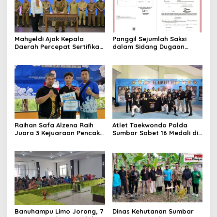
Mahyeldi Ajak Kepala
Panggil Sejumlah Saksi
Daerah Percepat Sertifikasi
dalam Sidang Dugaan
Halal, Bidik Sumbar Jadi
Kasus LGBT dengan
Pusat Ekosistem Halal
Terdakwa Haji DS
Nasional
Raihan Safa Alzena Raih
Atlet Taekwondo Polda
Juara 3 Kejuaraan Pencak
Sumbar Sabet 16 Medali di
Silat Tingkat Pelajar Se-
Kapolri Cup 2026
Sumatera Barat
Banuhampu Limo Jorong, 7
Dinas Kehutanan Sumbar