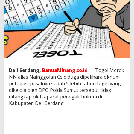
M
a
s
u
k
D
a
f
t
a
r
D
P
Deli Serdang,
BanuaMinang.co.id
—
Togel Merek
O
NN alias Nainggolan Cs diduga dipelihara oknum
P
petugas, pasalnya sudah 5 lebih tahun togel yang
o
l
dikelola oleh DPO Polda Sumut tersebut tidak
d
ditangkap oleh aparat penegak hukum di
a
Kabupaten Deli Serdang.
S
u
m
u
t
M