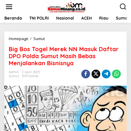
L
e
w
a
Beranda
TNI POLRI
Nasional
ACEH
Riau
Sumate
t
i
k
Homepage
/
Sumut
B
e
i
k
Big Bos Togel Merek NN Masuk Daftar
g
o
B
n
DPO Polda Sumut Masih Bebas
o
t
Menjalankan Bisnisnya
s
e
T
n
Admin
2 April 2025
o
Sumut
3119 Dilihat
g
e
l
M
e
r
e
k
N
N