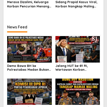
Bersama Dua Anaknya
Dibohongi Kapolrestabes
Merasa Dizalimi, Keluarga
Sidang Prapid Kasus Viral,
Pemerasan Rp250 Juta
yang Masih Kecil Minta
Medan, Kirim Surat ke
Korban Pencurian Menangis
Korban Nangkap Maling
Tolong Prabowo Subianto
Presiden Prabowo, Komisi
dan Bentangkan Spanduk
Masuk Penjara, Majelis
dan DPR RI
III DPR RI dan Kapolri!
Presiden Prabowo Usai
Hakim Diminta Tindak Tegas
Sidang di Pengadilan
Saksi Putri Mutiara yang
Negeri Medan
Diduga Memberikan
News Feed
Keterangan Tidak Sesuai
Fakta!
Demo Bawa BH ke
Jelang HUT ke-81 RI,
Polrestabes Medan Bukan
Wartawan Korban
untuk Melecehkan Siapa
Pencurian yang Membantu
Pun, Melainkan Simbol Kritik
Polisi Menangkap Pelaku
dan Rasa Kecewa
Jadi Tersangka Berharap
Lambatnya Penanganan
Perhatian Presiden
Pekara di Polrestabes
Prabowo
Medan