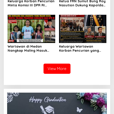
Keluarga Korban Pencurian
Ketua FRN Sumut Bung Roy
Minta Komisi III DPR RI
Nasution Dukung Kapolda
Pantau Penanganan
Sumut dan Kapolrestabes
Laporan Dugaan Penipuan
Medan Tangkap Terlapor
Bermodus Surat
Kasus Dugaan Penipuan
Perdamaian dan Dugaan
dan Fitnah
Fitnah Terkait Tuduhan
Pemerasan Rp250 Juta
Wartawan di Medan
Keluarga Wartawan
Nangkap Maling Masuk
Korban Pencurian yang
Penjara dan DPO, Ibu
Jadi Tersangka Merasa
Bersama Dua Anaknya
Dibohongi Kapolrestabes
yang Masih Kecil Minta
Medan, Kirim Surat ke
Tolong Prabowo Subianto
Presiden Prabowo, Komisi
View More
dan DPR RI
III DPR RI dan Kapolri!