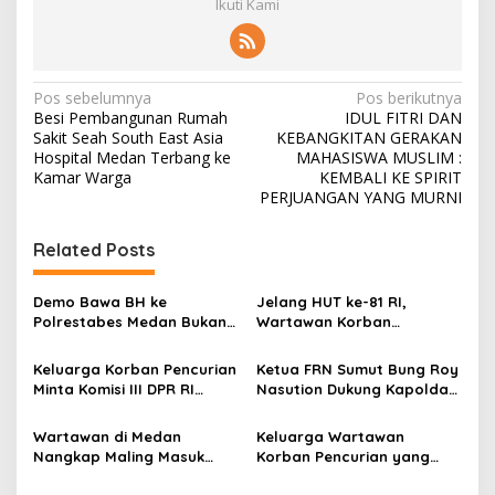
Ikuti Kami
N
Pos sebelumnya
Pos berikutnya
Besi Pembangunan Rumah
IDUL FITRI DAN
a
Sakit Seah South East Asia
KEBANGKITAN GERAKAN
v
Hospital Medan Terbang ke
MAHASISWA MUSLIM :
Kamar Warga
KEMBALI KE SPIRIT
i
PERJUANGAN YANG MURNI
g
Related Posts
a
s
Demo Bawa BH ke
Jelang HUT ke-81 RI,
i
Polrestabes Medan Bukan
Wartawan Korban
p
untuk Melecehkan Siapa
Pencurian yang Membantu
Pun, Melainkan Simbol Kritik
Polisi Menangkap Pelaku
Keluarga Korban Pencurian
Ketua FRN Sumut Bung Roy
o
dan Rasa Kecewa
Jadi Tersangka Berharap
Minta Komisi III DPR RI
Nasution Dukung Kapolda
Lambatnya Penanganan
Perhatian Presiden
s
Pantau Penanganan
Sumut dan Kapolrestabes
Pekara di Polrestabes
Prabowo
Laporan Dugaan Penipuan
Medan Tangkap Terlapor
Wartawan di Medan
Keluarga Wartawan
Medan
Bermodus Surat
Kasus Dugaan Penipuan
Nangkap Maling Masuk
Korban Pencurian yang
Perdamaian dan Dugaan
dan Fitnah
Penjara dan DPO, Ibu
Jadi Tersangka Merasa
Fitnah Terkait Tuduhan