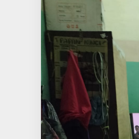
n
R
u
m
a
h
S
a
k
i
t
S
e
a
h
S
o
u
t
h
E
a
s
t
A