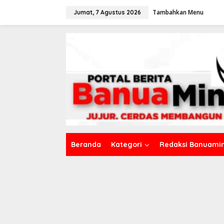
L
Tambahkan Menu
e
Jumat, 7 Agustus 2026
w
a
t
i
k
e
k
o
n
t
e
n
Beranda
Kategori
Redaksi Banuamin