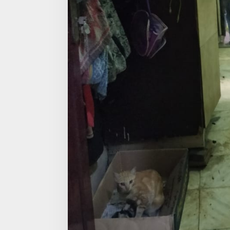
s
i
a
H
o
s
p
i
t
a
l
M
e
d
a
n
T
e
r
b
a
n
g
k
e