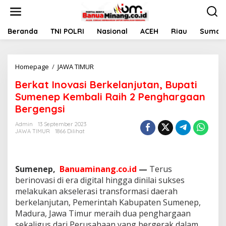
L
e
w
a
Beranda
TNI POLRI
Nasional
ACEH
Riau
Sumate
t
i
k
Homepage
/
JAWA TIMUR
B
e
e
k
Berkat Inovasi Berkelanjutan, Bupati
r
o
k
n
Sumenep Kembali Raih 2 Penghargaan
a
t
Bergengsi
t
e
I
n
Admin
13 September 2023
n
JAWA TIMUR
1866 Dilihat
o
v
a
s
Sumenep,
Banuaminang.co.id
—
Terus
i
berinovasi di era digital hingga dinilai sukses
B
melakukan akselerasi transformasi daerah
e
berkelanjutan, Pemerintah Kabupaten Sumenep,
r
k
Madura, Jawa Timur meraih dua penghargaan
e
sekaligus dari Perusahaan yang bergerak dalam