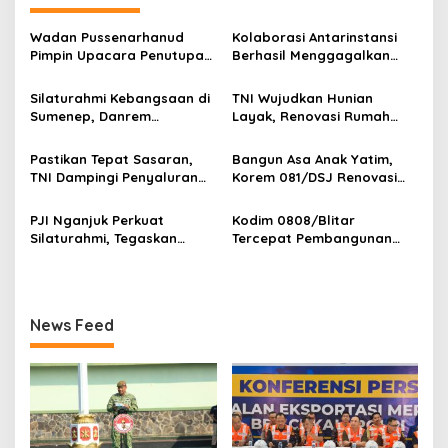
s
Wadan Pussenarhanud
Kolaborasi Antarinstansi
i
Pimpin Upacara Penutupan
Berhasil Menggagalkan
p
Diklat Bela Negara SPPI
Upaya Ekspor Ilegal Sekitar
KDKMP Tahun 2026 di
3,4 Ton Merkuri Cair
Silaturahmi Kebangsaan di
TNI Wujudkan Hunian
o
Pusdikarhanud
Sumenep, Danrem
Layak, Renovasi Rumah
s
084/Bhaskara Jaya Ajak
Warga Terus Dikebut
Semua Elemen Bersatu
Pastikan Tepat Sasaran,
Bangun Asa Anak Yatim,
Bangun Madura
TNI Dampingi Penyaluran
Korem 081/DSJ Renovasi
Pupuk bagi Petani
Panti Asuhan Kanzul Huda
PJI Nganjuk Perkuat
Kodim 0808/Blitar
Silaturahmi, Tegaskan
Tercepat Pembangunan
Peran Pers
Koperasi Merah Putih di
Seluruh Indonesia
News Feed