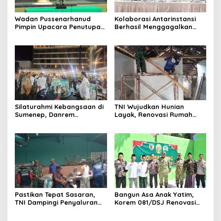
Wadan Pussenarhanud
Kolaborasi Antarinstansi
Pimpin Upacara Penutupan
Berhasil Menggagalkan
Diklat Bela Negara SPPI
Upaya Ekspor Ilegal Sekitar
KDKMP Tahun 2026 di
3,4 Ton Merkuri Cair
Pusdikarhanud
Silaturahmi Kebangsaan di
TNI Wujudkan Hunian
Sumenep, Danrem
Layak, Renovasi Rumah
084/Bhaskara Jaya Ajak
Warga Terus Dikebut
Semua Elemen Bersatu
Bangun Madura
Pastikan Tepat Sasaran,
Bangun Asa Anak Yatim,
TNI Dampingi Penyaluran
Korem 081/DSJ Renovasi
Pupuk bagi Petani
Panti Asuhan Kanzul Huda