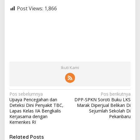
Post Views:
1,866
Ikuti Kami
N
Pos sebelumnya
Pos berikutnya
Upaya Pencegahan dan
DPP-SPKN Soroti Buku LKS
a
Deteksi Dini Penyakit TBC,
Marak Diperjual Belikan Di
v
Lapas Kelas IIA Bengkalis
Sejumlah Sekolah Di
Kerjasama dengan
Pekanbaru
i
Kemenkes RI
g
Related Posts
a