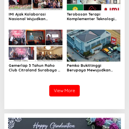
IMI Ajak Kolaborasi
Terobosan Terapi
Nasional Wujudkan
Komplementer Teknologi
Indonesia Pusat Kesehatan
Nano Kombinasi NO, Mg
Berbasis Nanoteknologi
dan GNH
Gemerlap 3 Tahun Raho
Pemko Bukittinggi
Club Citraland Surabaya di
Berupaya Mewujudkan
Shangrila Hotel Surabaya
Bukittinggi Bersih
View More