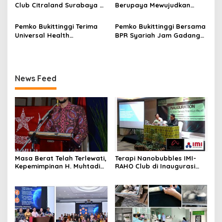
Club Citraland Surabaya di
Berupaya Mewujudkan
Shangrila Hotel Surabaya
Bukittinggi Bersih
Pemko Bukittinggi Terima
Pemko Bukittinggi Bersama
Universal Health
BPR Syariah Jam Gadang
Converage, Bentuk
Kembali Tingkatkan
Keseriusan Pemko
Ekonomi Demi
Terhadap Kesehatan
Kesejahteraan Masyarakat
Warga Kota
News Feed
Masa Berat Telah Terlewati,
Terapi Nanobubbles IMI-
Kepemimpinan H. Muhtadin
RAHO Club di Inaugurasi
Sabili dan Jalan Panjang
ke-30 Berkala Penelitian
Pemuda Muslimin Indonesia
Hayati
(2009–2024)