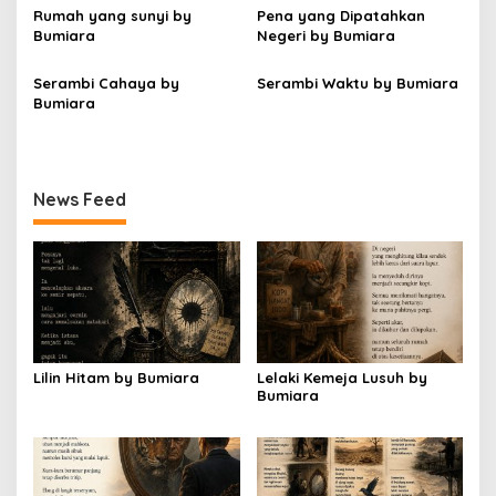
s
Rumah yang sunyi by
Pena yang Dipatahkan
Bumiara
Negeri by Bumiara
Serambi Cahaya by
Serambi Waktu by Bumiara
Bumiara
News Feed
Lilin Hitam by Bumiara
Lelaki Kemeja Lusuh by
Bumiara