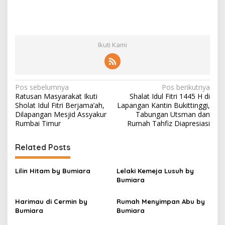
Ikuti Kami
N
Pos sebelumnya
Pos berikutnya
Ratusan Masyarakat Ikuti
Shalat Idul Fitri 1445 H di
a
Sholat Idul Fitri Berjama’ah,
Lapangan Kantin Bukittinggi,
v
Dilapangan Mesjid Assyakur
Tabungan Utsman dan
Rumbai Timur
Rumah Tahfiz Diapresiasi
i
g
Related Posts
a
s
Lilin Hitam by Bumiara
Lelaki Kemeja Lusuh by
Bumiara
i
p
Harimau di Cermin by
Rumah Menyimpan Abu by
Bumiara
Bumiara
o