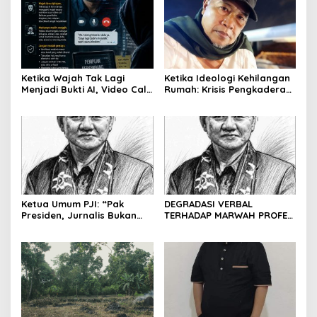
Ketika Wajah Tak Lagi
Ketika Ideologi Kehilangan
Menjadi Bukti AI, Video Call,
Rumah: Krisis Pengkaderan
dan Evolusi Penipuan
dan Matinya Gerakan
Digital Oleh: Ardy Mu’tamar
dalam Bayang-Bayang
Kepemimpinan yang
Kehilangan Arah
Ketua Umum PJI: “Pak
DEGRADASI VERBAL
Presiden, Jurnalis Bukan
TERHADAP MARWAH PROFESI
Pengkhianat Bangsa”
JURNALIS DAN MANUVER
ABUSE OF INFLUENCE OLEH
OKNUM ADVOKAT HOTMAN
PARIS HUTAPEA