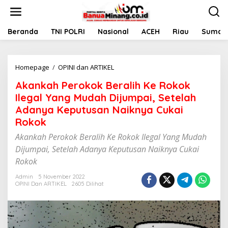
L
e
w
a
Beranda
TNI POLRI
Nasional
ACEH
Riau
Sumate
t
i
k
Homepage
/
OPINI dan ARTIKEL
A
e
k
k
Akankah Perokok Beralih Ke Rokok
a
o
n
n
Ilegal Yang Mudah Dijumpai, Setelah
k
t
Adanya Keputusan Naiknya Cukai
a
e
Rokok
h
n
P
Akankah Perokok Beralih Ke Rokok Ilegal Yang Mudah
e
Dijumpai, Setelah Adanya Keputusan Naiknya Cukai
r
o
Rokok
k
o
Admin
5 November 2022
OPINI Dan ARTIKEL
2605 Dilihat
k
B
e
r
a