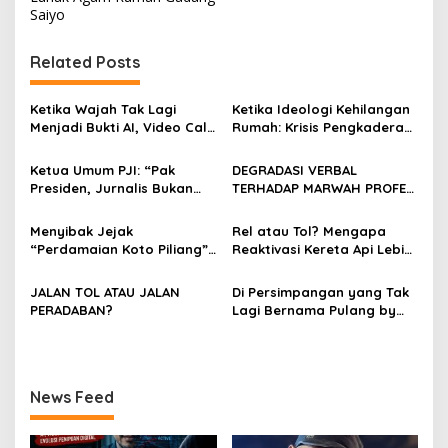
i
Saiyo
g
Related Posts
a
s
Ketika Wajah Tak Lagi
Ketika Ideologi Kehilangan
i
Menjadi Bukti AI, Video Call,
Rumah: Krisis Pengkaderan
p
dan Evolusi Penipuan
dan Matinya Gerakan
Digital Oleh: Ardy Mu’tamar
dalam Bayang-Bayang
Ketua Umum PJI: “Pak
DEGRADASI VERBAL
o
Kepemimpinan yang
Presiden, Jurnalis Bukan
TERHADAP MARWAH PROFESI
Kehilangan Arah
s
Pengkhianat Bangsa”
JURNALIS DAN MANUVER
ABUSE OF INFLUENCE OLEH
Menyibak Jejak
Rel atau Tol? Mengapa
OKNUM ADVOKAT HOTMAN
“Perdamaian Koto Piliang”:
Reaktivasi Kereta Api Lebih
PARIS HUTAPEA
Penemuan Situs Medan Nan
Rasional daripada Jalan
Bapaneh di Nagari
Tol yang Membelah Nagari
JALAN TOL ATAU JALAN
Di Persimpangan yang Tak
Simawang
PERADABAN?
Lagi Bernama Pulang by
Bumiara
News Feed