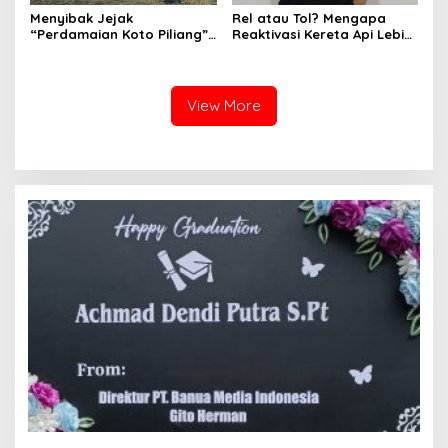
Menyibak Jejak
Rel atau Tol? Mengapa
“Perdamaian Koto Piliang”:
Reaktivasi Kereta Api Lebih
Penemuan Situs Medan Nan
Rasional daripada Jalan
Bapaneh di Nagari
Tol yang Membelah Nagari
Simawang
View More