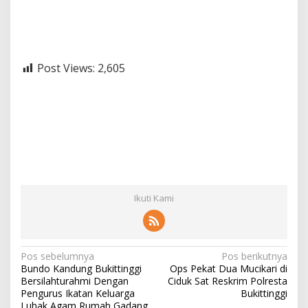
Post Views:
2,605
Ikuti Kami
N
Pos sebelumnya
Pos berikutnya
Bundo Kandung Bukittinggi
Ops Pekat Dua Mucikari di
a
Bersilahturahmi Dengan
Ciduk Sat Reskrim Polresta
v
Pengurus Ikatan Keluarga
Bukittinggi
Luhak Agam Rumah Gadang