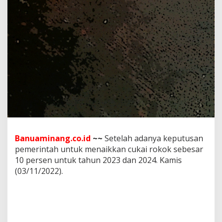
D
i
j
u
m
p
a
i
,
S
e
t
e
l
a
Banuaminang.co.id
~~
Setelah adanya keputusan
h
A
pemerintah untuk menaikkan cukai rokok sebesar
d
10 persen untuk tahun 2023 dan 2024. Kamis
a
(03/11/2022).
n
y
a
K
e
p