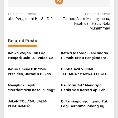
N
Pos sebelumnya
Pos berikutnya
aKu Pergi demi HarGa DiRi
Tambo Alam Minangkabau,
a
Kisah dari Hadis Nabi
v
Muhammad
i
Related Posts
g
a
Ketika Wajah Tak Lagi
Ketika Ideologi Kehilangan
s
Menjadi Bukti AI, Video Call,
Rumah: Krisis Pengkaderan
dan Evolusi Penipuan
dan Matinya Gerakan
i
Digital Oleh: Ardy Mu’tamar
dalam Bayang-Bayang
Ketua Umum PJI: “Pak
DEGRADASI VERBAL
p
Kepemimpinan yang
Presiden, Jurnalis Bukan
TERHADAP MARWAH PROFESI
Kehilangan Arah
Pengkhianat Bangsa”
JURNALIS DAN MANUVER
o
ABUSE OF INFLUENCE OLEH
Menyibak Jejak
Rel atau Tol? Mengapa
s
OKNUM ADVOKAT HOTMAN
“Perdamaian Koto Piliang”:
Reaktivasi Kereta Api Lebih
PARIS HUTAPEA
Penemuan Situs Medan Nan
Rasional daripada Jalan
Bapaneh di Nagari
Tol yang Membelah Nagari
JALAN TOL ATAU JALAN
Di Persimpangan yang Tak
Simawang
PERADABAN?
Lagi Bernama Pulang by
Bumiara