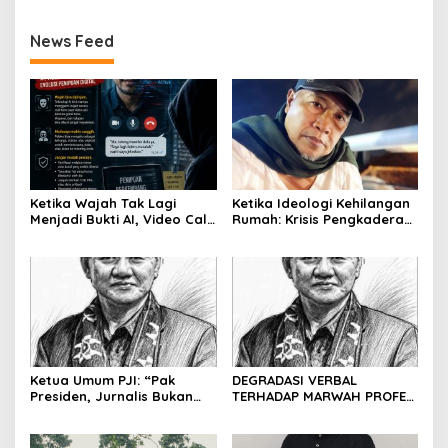
News Feed
Ketika Wajah Tak Lagi
Ketika Ideologi Kehilangan
Menjadi Bukti AI, Video Call,
Rumah: Krisis Pengkaderan
dan Evolusi Penipuan
dan Matinya Gerakan
Digital Oleh: Ardy Mu’tamar
dalam Bayang-Bayang
Kepemimpinan yang
Kehilangan Arah
Ketua Umum PJI: “Pak
DEGRADASI VERBAL
Presiden, Jurnalis Bukan
TERHADAP MARWAH PROFESI
Pengkhianat Bangsa”
JURNALIS DAN MANUVER
ABUSE OF INFLUENCE OLEH
OKNUM ADVOKAT HOTMAN