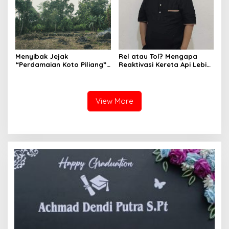
PARIS HUTAPEA
Menyibak Jejak
Rel atau Tol? Mengapa
“Perdamaian Koto Piliang”:
Reaktivasi Kereta Api Lebih
Penemuan Situs Medan Nan
Rasional daripada Jalan
Bapaneh di Nagari
Tol yang Membelah Nagari
Simawang
View More