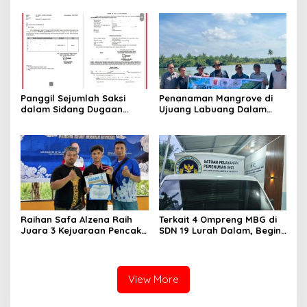
Panggil Sejumlah Saksi
Penanaman Mangrove di
dalam Sidang Dugaan
Ujuang Labuang Dalam
Kasus LGBT dengan
Rangka Hari Mangrove
Terdakwa Haji DS
Sedunia
Raihan Safa Alzena Raih
Terkait 4 Ompreng MBG di
Juara 3 Kejuaraan Pencak
SDN 19 Lurah Dalam, Begini
Silat Tingkat Pelajar Se-
Kronologisnya
Sumatera Barat
View More