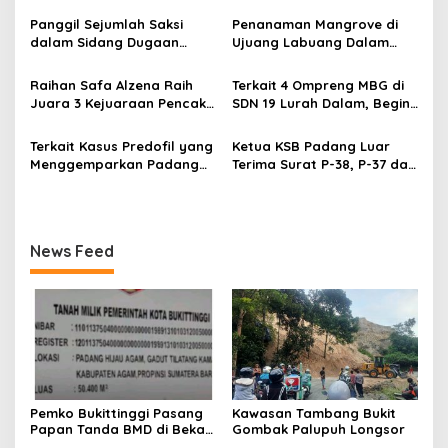
p
Panggil Sejumlah Saksi
Penanaman Mangrove di
dalam Sidang Dugaan
Ujuang Labuang Dalam
o
Kasus LGBT dengan
Rangka Hari Mangrove
s
Terdakwa Haji DS
Sedunia
Raihan Safa Alzena Raih
Terkait 4 Ompreng MBG di
Juara 3 Kejuaraan Pencak
SDN 19 Lurah Dalam, Begini
Silat Tingkat Pelajar Se-
Kronologisnya
Sumatera Barat
Terkait Kasus Predofil yang
Ketua KSB Padang Luar
Menggemparkan Padang
Terima Surat P-38, P-37 dari
Luar, Tujuh Saksi Hadiri
Kejaksaan Negeri Agam
Panggilan Kejaksaan
Pengadilan Negeri Lubuk
Basung
News Feed
Pemko Bukittinggi Pasang
Kawasan Tambang Bukit
Papan Tanda BMD di Bekas
Gombak Palupuh Longsor
TPA Gadut