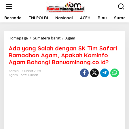
L
e
w
a
Beranda
TNI POLRI
Nasional
ACEH
Riau
Sumate
t
i
k
Homepage
/
Sumatera barat
/
Agam
A
e
d
k
Ada yang Salah dengan SK Tim Safari
a
o
y
n
Ramadhan Agam, Apakah Kominfo
a
t
Agam Bohongi Banuaminang.co.id?
n
e
g
n
Admin
4 Maret 2025
S
Agam
3298 Dilihat
a
l
a
h
d
e
n
g
a
n