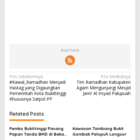
Ikuti Kami
N
Pos sebelumnya
Pos berikutnya
#Kawal_Ramadhan Menjadi
Tim Ramadhan Kabupaten
a
Hastag yang Digaungkan
Agam Mengunjungi Mesjid
v
Pemerintah Kota Bukittinggi
Jami’ Al Irsyad Palupuah
Khususnya Satpol PP
i
g
Related Posts
a
s
Pemko Bukittinggi Pasang
Kawasan Tambang Bukit
Papan Tanda BMD di Bekas
Gombak Palupuh Longsor
i
TPA Gadut