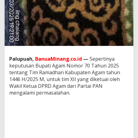
n
u
a
m
i
n
a
n
g
.
Palupuah,
BanuaMinang.co.id
—
Sepertinya
c
o
keputusan Bupati Agam Nomor 70 Tahun 2025
.
tentang Tim Ramadhan Kabupaten Agam tahun
i
1446 H/2025 M, untuk tim XII yang diketuai oleh
d
Wakil Ketua DPRD Agam dari Partai PAN
?
mengalami permasalahan.