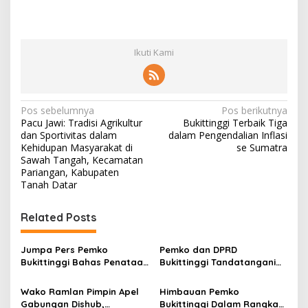
Ikuti Kami
N
Pos sebelumnya
Pos berikutnya
Pacu Jawi: Tradisi Agrikultur
Bukittinggi Terbaik Tiga
a
dan Sportivitas dalam
dalam Pengendalian Inflasi
v
Kehidupan Masyarakat di
se Sumatra
Sawah Tangah, Kecamatan
i
Pariangan, Kabupaten
Tanah Datar
g
a
Related Posts
s
i
Jumpa Pers Pemko
Pemko dan DPRD
p
Bukittinggi Bahas Penataan
Bukittinggi Tandatangani
Kota hingga Polemik Lahan
Nota Kesepakatan
o
Kampus UFDK
Perubahan KUA-PPAS APBD
Wako Ramlan Pimpin Apel
Himbauan Pemko
2026
s
Gabungan Dishub,
Bukittinggi Dalam Rangka