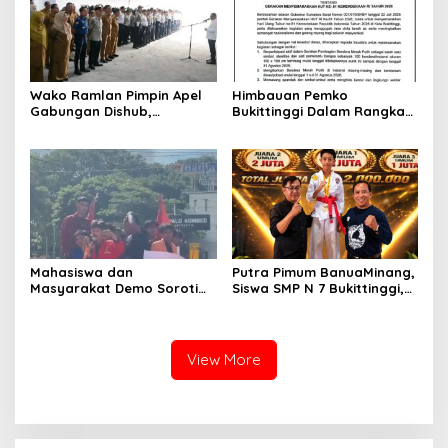
Wako Ramlan Pimpin Apel
Himbauan Pemko
Gabungan Dishub,
Bukittinggi Dalam Rangka
Tekankan Pelayanan dan
Menyemarakkan Hari Ulang
Persiapan Angkutan Gratis
Tahun ke-81 Kemerdekaan
Pelajar
Republik Indonesia
Mahasiswa dan
Putra Pimum BanuaMinang,
Masyarakat Demo Soroti
Siswa SMP N 7 Bukittinggi,
Dugaan Kekerasan Satpol
Raih Medali Emas Kelas
PP, GMNI Bukittinggi
Festival Komite Pemula
Kecewa Wali Kota dan
Berat 40 Kg dalam
DPRD Tak Hadir Temui
Kejuaraan Karate Jam
View More
Massa Aksi
Gadang Inkanas Bukittinggi