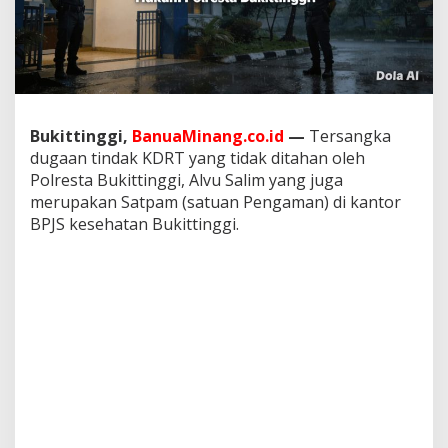
n
T
i
n
d
a
k
Bukittinggi,
BanuaMinang.co.id
—
Tersangka
P
i
dugaan tindak KDRT yang tidak ditahan oleh
d
Polresta Bukittinggi, Alvu Salim yang juga
a
merupakan Satpam (satuan Pengaman) di kantor
n
BPJS kesehatan Bukittinggi.
a
K
D
R
T
d
i
W
i
l
a
y
a