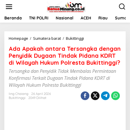
L
e
w
a
Beranda
TNI POLRI
Nasional
ACEH
Riau
Sumate
t
i
k
Homepage
/
Sumatera barat
/
Bukittinggi
A
e
d
k
Ada Apakah antara Tersangka dengan
a
o
A
n
Penyidik Dugaan Tindak Pidana KDRT
p
t
di Wilayah Hukum Polresta Bukittinggi?
a
e
k
n
Tersangka dan Penyidik Tidak Membalas Permintaan
a
Konfirmasi Terkait Dugaan Tindak Pidana KDRT di
h
Wilayah Hukum Polresta Bukittinggi
a
n
Iing Chaiang
26 April 2026
t
Bukittinggi
2049 Dilihat
a
r
a
T
e
r