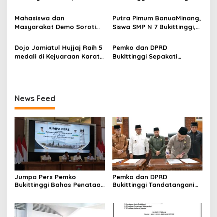
Tekankan Pelayanan dan
Menyemarakkan Hari Ulang
Persiapan Angkutan Gratis
Tahun ke-81 Kemerdekaan
Mahasiswa dan
Putra Pimum BanuaMinang,
Pelajar
Republik Indonesia
Masyarakat Demo Soroti
Siswa SMP N 7 Bukittinggi,
Dugaan Kekerasan Satpol
Raih Medali Emas Kelas
PP, GMNI Bukittinggi
Festival Komite Pemula
Dojo Jamiatul Hujjaj Raih 5
Pemko dan DPRD
Kecewa Wali Kota dan
Berat 40 Kg dalam
medali di Kejuaraan Karate
Bukittinggi Sepakati
DPRD Tak Hadir Temui
Kejuaraan Karate Jam
Jam Gadang Inkanas Se-
Perubahan Perda Pajak
Massa Aksi
Gadang Inkanas Bukittinggi
Sumatra Barat 2026
dan Retribusi Daerah
News Feed
Jumpa Pers Pemko
Pemko dan DPRD
Bukittinggi Bahas Penataan
Bukittinggi Tandatangani
Kota hingga Polemik Lahan
Nota Kesepakatan
Kampus UFDK
Perubahan KUA-PPAS APBD
2026