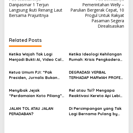
N
Danpasmar 1 Terjun
Pemerintahan Welly –
a
Langsung Ikuti Renang Laut
Parulian Bergerak Cepat, 10
v
Bersama Prajuritnya
Progul Untuk Rakyat
Pasaman Segera
i
Direalisasikan
g
Related Posts
a
s
Ketika Wajah Tak Lagi
Ketika Ideologi Kehilangan
i
Menjadi Bukti AI, Video Call,
Rumah: Krisis Pengkaderan
p
dan Evolusi Penipuan
dan Matinya Gerakan
Digital Oleh: Ardy Mu’tamar
dalam Bayang-Bayang
Ketua Umum PJI: “Pak
DEGRADASI VERBAL
o
Kepemimpinan yang
Presiden, Jurnalis Bukan
TERHADAP MARWAH PROFESI
Kehilangan Arah
s
Pengkhianat Bangsa”
JURNALIS DAN MANUVER
ABUSE OF INFLUENCE OLEH
Menyibak Jejak
Rel atau Tol? Mengapa
OKNUM ADVOKAT HOTMAN
“Perdamaian Koto Piliang”:
Reaktivasi Kereta Api Lebih
PARIS HUTAPEA
Penemuan Situs Medan Nan
Rasional daripada Jalan
Bapaneh di Nagari
Tol yang Membelah Nagari
JALAN TOL ATAU JALAN
Di Persimpangan yang Tak
Simawang
PERADABAN?
Lagi Bernama Pulang by
Bumiara