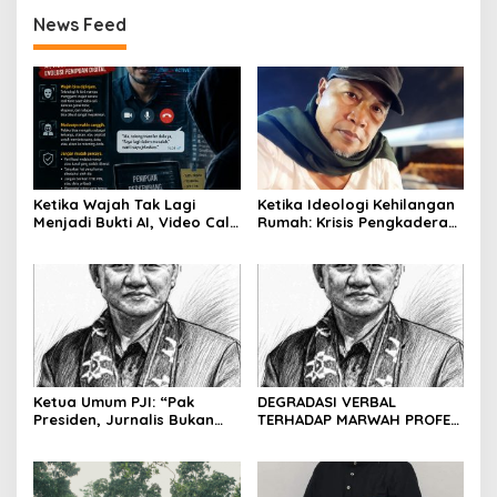
News Feed
Ketika Wajah Tak Lagi
Ketika Ideologi Kehilangan
Menjadi Bukti AI, Video Call,
Rumah: Krisis Pengkaderan
dan Evolusi Penipuan
dan Matinya Gerakan
Digital Oleh: Ardy Mu’tamar
dalam Bayang-Bayang
Kepemimpinan yang
Kehilangan Arah
Ketua Umum PJI: “Pak
DEGRADASI VERBAL
Presiden, Jurnalis Bukan
TERHADAP MARWAH PROFESI
Pengkhianat Bangsa”
JURNALIS DAN MANUVER
ABUSE OF INFLUENCE OLEH
OKNUM ADVOKAT HOTMAN
PARIS HUTAPEA