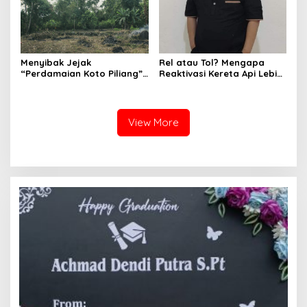
Menyibak Jejak
Rel atau Tol? Mengapa
“Perdamaian Koto Piliang”:
Reaktivasi Kereta Api Lebih
Penemuan Situs Medan Nan
Rasional daripada Jalan
Bapaneh di Nagari
Tol yang Membelah Nagari
Simawang
View More