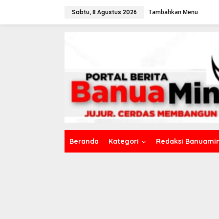
L
Tambahkan Menu
e
Sabtu, 8 Agustus 2026
w
a
t
i
k
e
k
o
n
t
e
n
Beranda
Kategori
Redaksi Banuamin