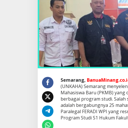
E
R
A
D
I
W
P
I
I
k
u
t
i
P
e
Semarang,
BanuaMinang.co.i
n
g
(UNKAHA) Semarang menyelen
e
Mahasiswa Baru (PKMB) yang di
n
berbagai program studi. Salah
a
adalah bergabungnya 25 mahas
l
a
Paralegal FERADI WPI yang res
n
Program Studi S1 Hukum Faku
M
a