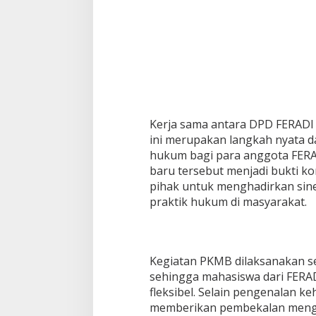
y
a
H
u
s
a
d
a
S
Kerja sama antara DPD FERAD
e
m
ini merupakan langkah nyata 
a
hukum bagi para anggota FERA
r
baru tersebut menjadi bukti k
a
pihak untuk menghadirkan sine
n
g
praktik hukum di masyarakat.
Kegiatan PKMB dilaksanakan sec
sehingga mahasiswa dari FERAD
fleksibel. Selain pengenalan k
memberikan pembekalan mengenai