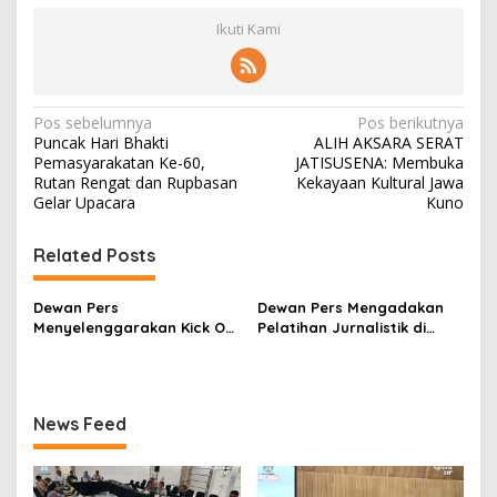
Ikuti Kami
N
Pos sebelumnya
Pos berikutnya
Puncak Hari Bhakti
ALIH AKSARA SERAT
a
Pemasyarakatan Ke-60,
JATISUSENA: Membuka
v
Rutan Rengat dan Rupbasan
Kekayaan Kultural Jawa
Gelar Upacara
Kuno
i
g
Related Posts
a
s
Dewan Pers
Dewan Pers Mengadakan
Menyelenggarakan Kick Off
Pelatihan Jurnalistik di
i
Meeting Pelaksanaan
Hotel Sultan
p
Survei IKP
o
News Feed
s