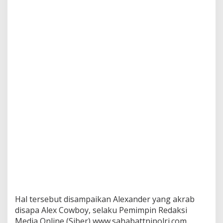
e
r
s
a
m
a
M
e
d
i
a
d
a
n
A
M
I
Hal tersebut disampaikan Alexander yang akrab
disapa Alex Cowboy, selaku Pemimpin Redaksi
Media Online (Siber) www.sahabattnipolri.com