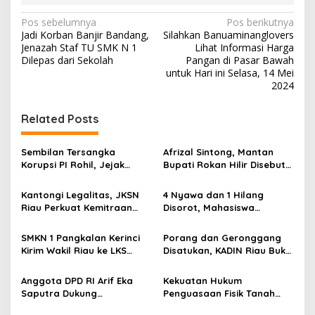
N
Pos sebelumnya
Pos berikutnya
Jadi Korban Banjir Bandang,
Silahkan Banuaminanglovers
a
Jenazah Staf TU SMK N 1
Lihat Informasi Harga
v
Dilepas dari Sekolah
Pangan di Pasar Bawah
untuk Hari ini Selasa, 14 Mei
i
2024
g
Related Posts
a
s
Sembilan Tersangka
Afrizal Sintong, Mantan
i
Korupsi PI Rohil, Jejak
Bupati Rokan Hilir Disebut
p
Rp9,2 Miliar ke Eks Bupati
di Persidangan, Putusan
Masih Didalami
Diterima Kejati, GMPR
Kantongi Legalitas, JKSN
4 Nyawa dan 1 Hilang
o
Desak Usut Dividen Rp331,7
Riau Perkuat Kemitraan
Disorot, Mahasiswa
Miliar
s
dengan Kesbangpol Demi
Siapkan Aksi Jilid II di
Ketahanan Bangsa
Pelindo
SMKN 1 Pangkalan Kerinci
Porang dan Geronggang
Kirim Wakil Riau ke LKS
Disatukan, KADIN Riau Buka
Nasional 2026
Jalan Ekonomi Baru
Bengkalis
Anggota DPD RI Arif Eka
Kekuatan Hukum
Saputra Dukung
Penguasaan Fisik Tanah
Pelaksanaan TEDxMAN Two
Kembali Menjadi Sorotan