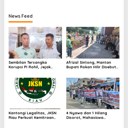
Pekanbaru Youth
Tajam di Marpoyan Damai
News Feed
Sembilan Tersangka
Afrizal Sintong, Mantan
Korupsi PI Rohil, Jejak
Bupati Rokan Hilir Disebut
Rp9,2 Miliar ke Eks Bupati
di Persidangan, Putusan
Masih Didalami
Diterima Kejati, GMPR
Desak Usut Dividen Rp331,7
Miliar
Kantongi Legalitas, JKSN
4 Nyawa dan 1 Hilang
Riau Perkuat Kemitraan
Disorot, Mahasiswa
dengan Kesbangpol Demi
Siapkan Aksi Jilid II di
Ketahanan Bangsa
Pelindo