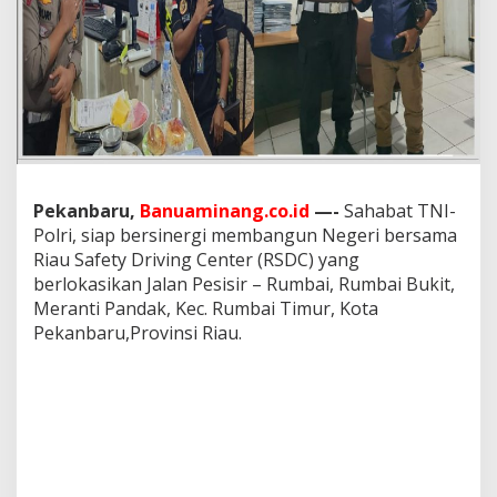
e
r
b
a
i
k
U
n
t
u
k
Pekanbaru,
Banuaminang.co.id
—-
Sahabat TNI-
M
Polri, siap bersinergi membangun Negeri bersama
a
Riau Safety Driving Center (RSDC) yang
s
berlokasikan Jalan Pesisir – Rumbai, Rumbai Bukit,
y
Meranti Pandak, Kec. Rumbai Timur, Kota
a
r
Pekanbaru,Provinsi Riau.
a
k
a
t
,
R
S
D