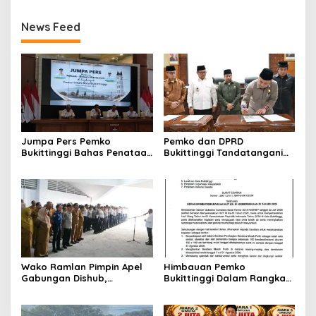
News Feed
Jumpa Pers Pemko
Pemko dan DPRD
Bukittinggi Bahas Penataan
Bukittinggi Tandatangani
Kota hingga Polemik Lahan
Nota Kesepakatan
Kampus UFDK
Perubahan KUA-PPAS APBD
2026
Wako Ramlan Pimpin Apel
Himbauan Pemko
Gabungan Dishub,
Bukittinggi Dalam Rangka
Tekankan Pelayanan dan
Menyemarakkan Hari Ulang
Persiapan Angkutan Gratis
Tahun ke-81 Kemerdekaan
Pelajar
Republik Indonesia