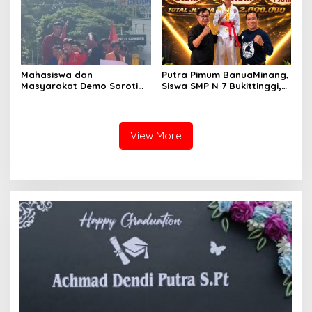
Mahasiswa dan
Putra Pimum BanuaMinang,
Masyarakat Demo Soroti
Siswa SMP N 7 Bukittinggi,
Dugaan Kekerasan Satpol
Raih Medali Emas Kelas
PP, GMNI Bukittinggi
Festival Komite Pemula
Kecewa Wali Kota dan
Berat 40 Kg dalam
DPRD Tak Hadir Temui
Kejuaraan Karate Jam
View More
Massa Aksi
Gadang Inkanas Bukittinggi