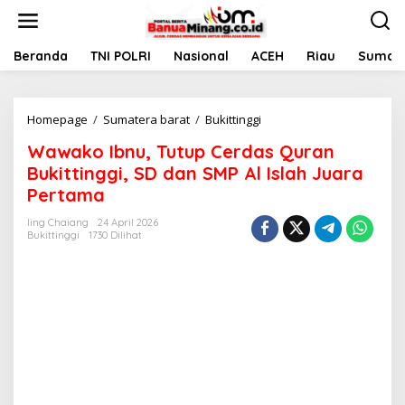
L
e
w
a
Beranda
TNI POLRI
Nasional
ACEH
Riau
Sumate
t
i
k
Homepage
/
Sumatera barat
/
Bukittinggi
W
e
a
k
Wawako Ibnu, Tutup Cerdas Quran
w
o
a
n
Bukittinggi, SD dan SMP Al Islah Juara
k
t
Pertama
o
e
I
n
Iing Chaiang
24 April 2026
b
Bukittinggi
1730 Dilihat
n
u
,
T
u
t
u
p
C
e