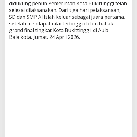
didukung penuh Pemerintah Kota Bukittinggi telah
n
S
selesai dilaksanakan. Dari tiga hari pelaksanaan,
M
SD dan SMP Al Islah keluar sebagai juara pertama,
P
setelah mendapat nilai tertinggi dalam babak
A
grand final tingkat Kota Bukittinggi, di Aula
l
I
Balaikota, Jumat, 24 April 2026.
s
l
a
h
J
u
a
r
a
P
e
r
t
a
m
a