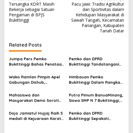
N
Tersangka KDRT Masih
Pacu Jawi: Tradisi Agrikultur
a
Bekerja sebagai Satuan
dan Sportivitas dalam
v
Pengaman di BPJS
Kehidupan Masyarakat di
Bukittinggi
Sawah Tangah, Kecamatan
i
Pariangan, Kabupaten
Tanah Datar
g
a
Related Posts
s
i
Jumpa Pers Pemko
Pemko dan DPRD
p
Bukittinggi Bahas Penataan
Bukittinggi Tandatangani
Kota hingga Polemik Lahan
Nota Kesepakatan
o
Kampus UFDK
Perubahan KUA-PPAS APBD
Wako Ramlan Pimpin Apel
Himbauan Pemko
2026
s
Gabungan Dishub,
Bukittinggi Dalam Rangka
Tekankan Pelayanan dan
Menyemarakkan Hari Ulang
Persiapan Angkutan Gratis
Tahun ke-81 Kemerdekaan
Mahasiswa dan
Putra Pimum BanuaMinang,
Pelajar
Republik Indonesia
Masyarakat Demo Soroti
Siswa SMP N 7 Bukittinggi,
Dugaan Kekerasan Satpol
Raih Medali Emas Kelas
PP, GMNI Bukittinggi
Festival Komite Pemula
Dojo Jamiatul Hujjaj Raih 5
Pemko dan DPRD
Kecewa Wali Kota dan
Berat 40 Kg dalam
medali di Kejuaraan Karate
Bukittinggi Sepakati
DPRD Tak Hadir Temui
Kejuaraan Karate Jam
Jam Gadang Inkanas Se-
Perubahan Perda Pajak
Massa Aksi
Gadang Inkanas Bukittinggi
Sumatra Barat 2026
dan Retribusi Daerah