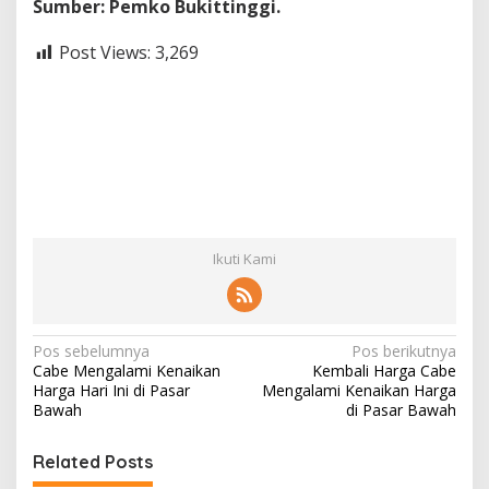
Sumber: Pemko Bukittinggi.
Post Views:
3,269
Ikuti Kami
N
Pos sebelumnya
Pos berikutnya
Cabe Mengalami Kenaikan
Kembali Harga Cabe
a
Harga Hari Ini di Pasar
Mengalami Kenaikan Harga
v
Bawah
di Pasar Bawah
i
Related Posts
g