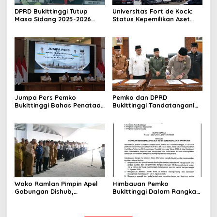
DPRD Bukittinggi Tutup
Universitas Fort de Kock:
Masa Sidang 2025-2026
Status Kepemilikan Aset
Dan Buka Masa Sidang
Tanah yang Sah Adalah
2026-2027, Wako Ramlan
Milik Yayasan Berdasarkan
Beri Apresiasi
Putusan Mahkamah Agung
Nomor 2108/K/Pdt/2022
Jumpa Pers Pemko
Pemko dan DPRD
Bukittinggi Bahas Penataan
Bukittinggi Tandatangani
Kota hingga Polemik Lahan
Nota Kesepakatan
Kampus UFDK
Perubahan KUA-PPAS APBD
2026
Wako Ramlan Pimpin Apel
Himbauan Pemko
Gabungan Dishub,
Bukittinggi Dalam Rangka
Tekankan Pelayanan dan
Menyemarakkan Hari Ulang
Persiapan Angkutan Gratis
Tahun ke-81 Kemerdekaan
Pelajar
Republik Indonesia