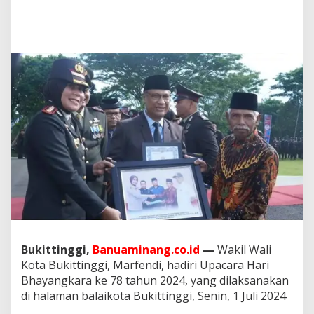
a
P
e
r
i
n
g
a
t
a
n
H
U
T
B
h
a
y
a
n
Bukittinggi,
Banuaminang.co.id
—
Wakil Wali
g
Kota Bukittinggi, Marfendi, hadiri Upacara Hari
k
Bhayangkara ke 78 tahun 2024, yang dilaksanakan
a
di halaman balaikota Bukittinggi, Senin, 1 Juli 2024
r
a