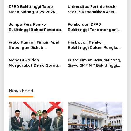
a
DPRD Bukittinggi Tutup
Universitas Fort de Kock:
s
Masa Sidang 2025-2026
Status Kepemilikan Aset
Dan Buka Masa Sidang
Tanah yang Sah Adalah
i
2026-2027, Wako Ramlan
Milik Yayasan Berdasarkan
Jumpa Pers Pemko
Pemko dan DPRD
p
Beri Apresiasi
Putusan Mahkamah Agung
Bukittinggi Bahas Penataan
Bukittinggi Tandatangani
Nomor 2108/K/Pdt/2022
Kota hingga Polemik Lahan
Nota Kesepakatan
o
Kampus UFDK
Perubahan KUA-PPAS APBD
Wako Ramlan Pimpin Apel
Himbauan Pemko
s
2026
Gabungan Dishub,
Bukittinggi Dalam Rangka
Tekankan Pelayanan dan
Menyemarakkan Hari Ulang
Persiapan Angkutan Gratis
Tahun ke-81 Kemerdekaan
Mahasiswa dan
Putra Pimum BanuaMinang,
Pelajar
Republik Indonesia
Masyarakat Demo Soroti
Siswa SMP N 7 Bukittinggi,
Dugaan Kekerasan Satpol
Raih Medali Emas Kelas
PP, GMNI Bukittinggi
Festival Komite Pemula
Kecewa Wali Kota dan
Berat 40 Kg dalam
DPRD Tak Hadir Temui
Kejuaraan Karate Jam
News Feed
Massa Aksi
Gadang Inkanas Bukittinggi