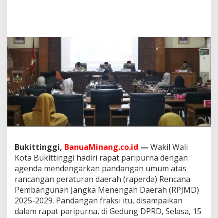
a
d
i
r
i
R
a
p
a
t
P
a
r
i
p
u
r
Bukittinggi,
BanuaMinang.co.id
—
Wakil Wali
n
Kota Bukittinggi hadiri rapat paripurna dengan
a
agenda mendengarkan pandangan umum atas
R
rancangan peraturan daerah (raperda) Rencana
a
p
Pembangunan Jangka Menengah Daerah (RPJMD)
e
2025-2029. Pandangan fraksi itu, disampaikan
r
dalam rapat paripurna, di Gedung DPRD, Selasa, 15
d