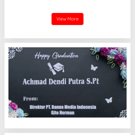
Dugaan Kekerasan Satpol
Raih Medali Emas Kelas
PP, GMNI Bukittinggi
Festival Komite Pemula
Kecewa Wali Kota dan
Berat 40 Kg dalam
DPRD Tak Hadir Temui
Kejuaraan Karate Jam
View More
Massa Aksi
Gadang Inkanas Bukittinggi