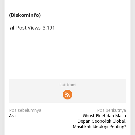
(Diskominfo)
Post Views:
3,191
Ikuti Kami
N
Pos sebelumnya
Pos berikutnya
Ara
Ghost Fleet dan Masa
a
Depan Geopolitik Global,
v
Masihkah Ideologi Penting?