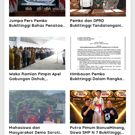
Jumpa Pers Pemko
Pemko dan DPRD
Bukittinggi Bahas Penataan
Bukittinggi Tandatangani
Kota hingga Polemik Lahan
Nota Kesepakatan
Kampus UFDK
Perubahan KUA-PPAS APBD
2026
Wako Ramlan Pimpin Apel
Himbauan Pemko
Gabungan Dishub,
Bukittinggi Dalam Rangka
Tekankan Pelayanan dan
Menyemarakkan Hari Ulang
Persiapan Angkutan Gratis
Tahun ke-81 Kemerdekaan
Pelajar
Republik Indonesia
Mahasiswa dan
Putra Pimum BanuaMinang,
Masyarakat Demo Soroti
Siswa SMP N 7 Bukittinggi,