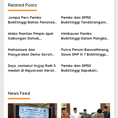
i
Related Posts
g
a
Jumpa Pers Pemko
Pemko dan DPRD
s
Bukittinggi Bahas Penataan
Bukittinggi Tandatangani
Kota hingga Polemik Lahan
Nota Kesepakatan
i
Kampus UFDK
Perubahan KUA-PPAS APBD
Wako Ramlan Pimpin Apel
Himbauan Pemko
p
2026
Gabungan Dishub,
Bukittinggi Dalam Rangka
Tekankan Pelayanan dan
Menyemarakkan Hari Ulang
o
Persiapan Angkutan Gratis
Tahun ke-81 Kemerdekaan
Mahasiswa dan
Putra Pimum BanuaMinang,
s
Pelajar
Republik Indonesia
Masyarakat Demo Soroti
Siswa SMP N 7 Bukittinggi,
Dugaan Kekerasan Satpol
Raih Medali Emas Kelas
PP, GMNI Bukittinggi
Festival Komite Pemula
Dojo Jamiatul Hujjaj Raih 5
Pemko dan DPRD
Kecewa Wali Kota dan
Berat 40 Kg dalam
medali di Kejuaraan Karate
Bukittinggi Sepakati
DPRD Tak Hadir Temui
Kejuaraan Karate Jam
Jam Gadang Inkanas Se-
Perubahan Perda Pajak
Massa Aksi
Gadang Inkanas Bukittinggi
Sumatra Barat 2026
dan Retribusi Daerah
News Feed