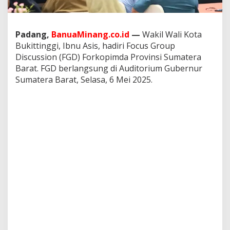
a
d
i
r
Padang,
BanuaMinang.co.id
—
Wakil Wali Kota
i
Bukittinggi, Ibnu Asis, hadiri Focus Group
F
Discussion (FGD) Forkopimda Provinsi Sumatera
G
Barat. FGD berlangsung di Auditorium Gubernur
D
F
Sumatera Barat, Selasa, 6 Mei 2025.
o
r
k
o
p
i
m
d
a
S
u
m
b
a
r