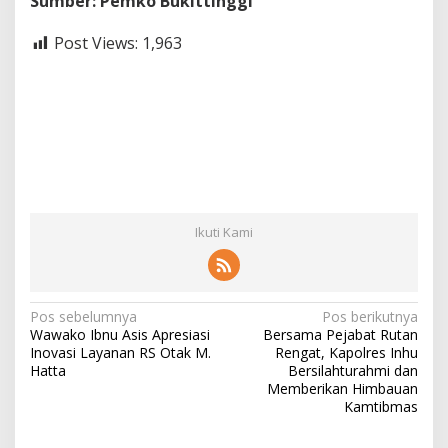
Sumber: Pemko Bukittinggi
Post Views:
1,963
Ikuti Kami
N
Pos sebelumnya
Pos berikutnya
Wawako Ibnu Asis Apresiasi
Bersama Pejabat Rutan
a
Inovasi Layanan RS Otak M.
Rengat, Kapolres Inhu
v
Hatta
Bersilahturahmi dan
Memberikan Himbauan
i
Kamtibmas
g