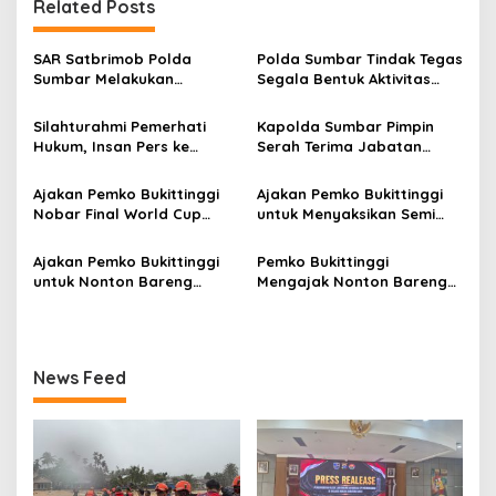
Related Posts
a
s
SAR Satbrimob Polda
Polda Sumbar Tindak Tegas
i
Sumbar Melakukan
Segala Bentuk Aktivitas
p
Evakuasi Tangani Banjir
Penambangan Tanpa Izin
Padang
(PETI) yang Merusak
Silahturahmi Pemerhati
Kapolda Sumbar Pimpin
o
Lingkungan dan Merugikan
Hukum, Insan Pers ke
Serah Terima Jabatan
Negara
s
Mapolda Sumbar, Irjen
Pejabat Utama dan
Djati Wiyoto: Semua Sama
Kapolres Jajaran
Ajakan Pemko Bukittinggi
Ajakan Pemko Bukittinggi
Dimata Hukum
Nobar Final World Cup
untuk Menyaksikan Semi
2026 di Pelataran Jam
Final FIFA World Cup 2026
Gadang
Ajakan Pemko Bukittinggi
Pemko Bukittinggi
untuk Nonton Bareng
Mengajak Nonton Bareng
Perempat Final FIFA World
Argentina Vs Mesir di
Cup 2026, antara Spanyol
Pelataran Jam Gadang
Vs Belgia
News Feed