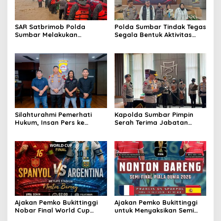
SAR Satbrimob Polda
Polda Sumbar Tindak Tegas
Sumbar Melakukan
Segala Bentuk Aktivitas
Evakuasi Tangani Banjir
Penambangan Tanpa Izin
Padang
(PETI) yang Merusak
Lingkungan dan Merugikan
Negara
Silahturahmi Pemerhati
Kapolda Sumbar Pimpin
Hukum, Insan Pers ke
Serah Terima Jabatan
Mapolda Sumbar, Irjen
Pejabat Utama dan
Djati Wiyoto: Semua Sama
Kapolres Jajaran
Dimata Hukum
Ajakan Pemko Bukittinggi
Ajakan Pemko Bukittinggi
Nobar Final World Cup
untuk Menyaksikan Semi
2026 di Pelataran Jam
Final FIFA World Cup 2026