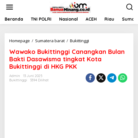
L
e
w
a
Beranda
TNI POLRI
Nasional
ACEH
Riau
Sumate
t
i
k
Homepage
/
Sumatera barat
/
Bukittinggi
W
e
a
k
Wawako Bukittinggi Canangkan Bulan
w
o
a
n
Bakti Dasawisma tingkat Kota
k
t
Bukittinggi di HKG PKK
o
e
B
n
Admin
13 Juni 2025
u
Bukittinggi
3394 Dilihat
k
i
t
t
i
n
g
g
i
C