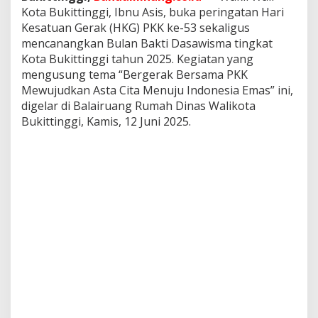
m
Kota Bukittinggi, Ibnu Asis, buka peringatan Hari
a
Kesatuan Gerak (HKG) PKK ke-53 sekaligus
t
mencanangkan Bulan Bakti Dasawisma tingkat
i
Kota Bukittinggi tahun 2025. Kegiatan yang
n
g
mengusung tema “Bergerak Bersama PKK
k
Mewujudkan Asta Cita Menuju Indonesia Emas” ini,
a
digelar di Balairuang Rumah Dinas Walikota
t
Bukittinggi, Kamis, 12 Juni 2025.
K
o
t
a
B
u
k
i
t
t
i
n
g
g
i
d