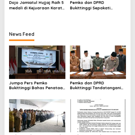
PP, GMNI Bukittinggi
Festival Komite Pemula
Dojo Jamiatul Hujjaj Raih 5
Pemko dan DPRD
Kecewa Wali Kota dan
Berat 40 Kg dalam
medali di Kejuaraan Karate
Bukittinggi Sepakati
DPRD Tak Hadir Temui
Kejuaraan Karate Jam
Jam Gadang Inkanas Se-
Perubahan Perda Pajak
Massa Aksi
Gadang Inkanas Bukittinggi
Sumatra Barat 2026
dan Retribusi Daerah
News Feed
Jumpa Pers Pemko
Pemko dan DPRD
Bukittinggi Bahas Penataan
Bukittinggi Tandatangani
Kota hingga Polemik Lahan
Nota Kesepakatan
Kampus UFDK
Perubahan KUA-PPAS APBD
2026