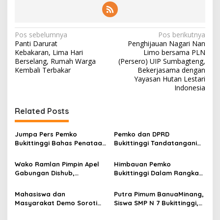
N
Pos sebelumnya
Pos berikutnya
Panti Darurat
Penghijauan Nagari Nan
a
Kebakaran, Lima Hari
Limo bersama PLN
v
Berselang, Rumah Warga
(Persero) UIP Sumbagteng,
Kembali Terbakar
Bekerjasama dengan
i
Yayasan Hutan Lestari
Indonesia
g
a
Related Posts
s
i
Jumpa Pers Pemko
Pemko dan DPRD
p
Bukittinggi Bahas Penataan
Bukittinggi Tandatangani
Kota hingga Polemik Lahan
Nota Kesepakatan
o
Kampus UFDK
Perubahan KUA-PPAS APBD
Wako Ramlan Pimpin Apel
Himbauan Pemko
2026
s
Gabungan Dishub,
Bukittinggi Dalam Rangka
Tekankan Pelayanan dan
Menyemarakkan Hari Ulang
Persiapan Angkutan Gratis
Tahun ke-81 Kemerdekaan
Mahasiswa dan
Putra Pimum BanuaMinang,
Pelajar
Republik Indonesia
Masyarakat Demo Soroti
Siswa SMP N 7 Bukittinggi,
Dugaan Kekerasan Satpol
Raih Medali Emas Kelas