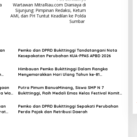
a
Wartawan MitraRiau.com Dianiaya di
Sijunjung: Pimpinan Redaksi, Ketum
AMI, dan PH Tuntut Keadilan ke Polda
Sumbar
aan
Pemko dan DPRD Bukittinggi Tandatangani Nota
Kesepakatan Perubahan KUA-PPAS APBD 2026
Himbauan Pemko Bukittinggi Dalam Rangka
n
Menyemarakkan Hari Ulang Tahun ke-81
Kemerdekaan Republik Indonesia
gaan
Putra Pimum BanuaMinang, Siswa SMP N 7
a Wali
Bukittinggi, Raih Medali Emas Kelas Festival Komite
Pemula Berat 40 Kg dalam Kejuaraan Karate Jam
Gadang Inkanas Bukittinggi
aan
Pemko dan DPRD Bukittinggi Sepakati Perubahan
rat
Perda Pajak dan Retribusi Daerah