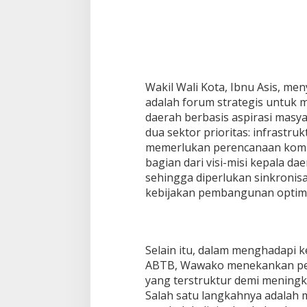
0
2
5
Wakil Wali Kota, Ibnu Asis, 
adalah forum strategis untu
daerah berbasis aspirasi mas
dua sektor prioritas: infrastru
memerlukan perencanaan komp
bagian dari visi-misi kepala d
sehingga diperlukan sinkroni
kebijakan pembangunan optima
Selain itu, dalam menghadapi 
ABTB, Wawako menekankan per
yang terstruktur demi meningk
Salah satu langkahnya adalah