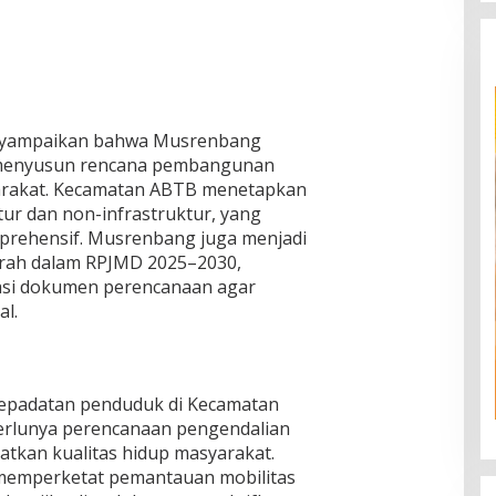
menyampaikan bahwa Musrenbang
k menyusun rencana pembangunan
yarakat. Kecamatan ABTB menetapkan
ktur dan non-infrastruktur, yang
rehensif. Musrenbang juga menjadi
aerah dalam RPJMD 2025–2030,
sasi dokumen perencanaan agar
l.
kepadatan penduduk di Kecamatan
lunya perencanaan pengendalian
atkan kualitas hidup masyarakat.
 memperketat pemantauan mobilitas