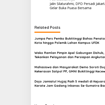
N
Jalin Silaturahmi, DPD Persadi Jakart
a
Gelar Buka Puasa Bersama
v
i
g
Related Posts
a
s
Jumpa Pers Pemko Bukittinggi Bahas Penat
Kota hingga Polemik Lahan Kampus UFDK
i
p
Wako Ramlan Pimpin Apel Gabungan Dishub,
Tekankan Pelayanan dan Persiapan Angkuta
o
Gratis Pelajar
s
Mahasiswa dan Masyarakat Demo Soroti Du
Kekerasan Satpol PP, GMNI Bukittinggi Kecew
Kota dan DPRD Tak Hadir Temui Massa Aksi
Dojo Jamiatul Hujjaj Raih 5 medali di Kejuar
Karate Jam Gadang Inkanas Se-Sumatra Ba
2026