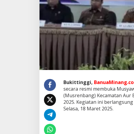
g
g
i
B
u
k
a
M
u
s
r
e
n
b
a
Bukittinggi,
BanuaMinang.co.
n
g
secara resmi membuka Musya
K
(Musrenbang) Kecamatan Aur B
e
2025. Kegiatan ini berlangsun
c
Selasa, 18 Maret 2025.
a
m
a
t
a