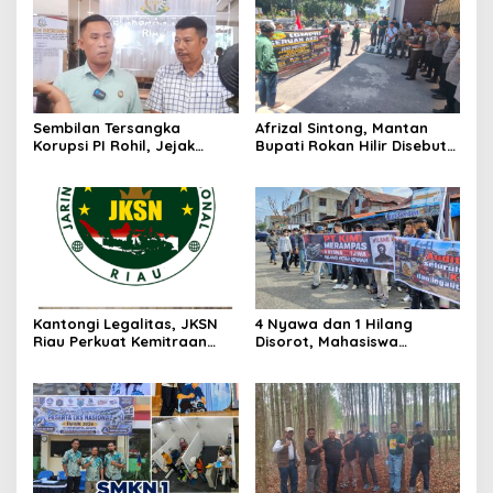
Sembilan Tersangka
Afrizal Sintong, Mantan
Korupsi PI Rohil, Jejak
Bupati Rokan Hilir Disebut
Rp9,2 Miliar ke Eks Bupati
di Persidangan, Putusan
Masih Didalami
Diterima Kejati, GMPR
Desak Usut Dividen Rp331,7
Miliar
Kantongi Legalitas, JKSN
4 Nyawa dan 1 Hilang
Riau Perkuat Kemitraan
Disorot, Mahasiswa
dengan Kesbangpol Demi
Siapkan Aksi Jilid II di
Ketahanan Bangsa
Pelindo