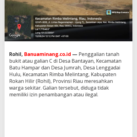
i
a
n
C
I
l
e
g
a
l
Rohil,
Banuaminang.co.id
—
Penggalian tanah
d
bukit atau galian C di Desa Bantayan, Kecamatan
i
Batu Hampar dan Desa Jumrah, Desa Lenggadai
D
Hulu, Kecamatan Rimba Melintang, Kabupaten
u
a
Rokan Hilir (Rohil), Provinsi Riau meresahkan
K
warga sekitar. Galian tersebut, diduga tidak
e
memiliki izin penambangan atau ilegal.
c
a
m
a
t
a
n
K