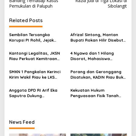
v
Banding Terhadap Kasus
Razia Judi di Tiga Lokasi di
Pemukulan di Palupuh
Sibolangit
i
g
Related Posts
a
s
Sembilan Tersangka
Afrizal Sintong, Mantan
Korupsi PI Rohil, Jejak
Bupati Rokan Hilir Disebut
i
Rp9,2 Miliar ke Eks Bupati
di Persidangan, Putusan
p
Masih Didalami
Diterima Kejati, GMPR
Kantongi Legalitas, JKSN
4 Nyawa dan 1 Hilang
Desak Usut Dividen Rp331,7
Riau Perkuat Kemitraan
Disorot, Mahasiswa
o
Miliar
dengan Kesbangpol Demi
Siapkan Aksi Jilid II di
s
Ketahanan Bangsa
Pelindo
SMKN 1 Pangkalan Kerinci
Porang dan Geronggang
Kirim Wakil Riau ke LKS
Disatukan, KADIN Riau Buka
Nasional 2026
Jalan Ekonomi Baru
Bengkalis
Anggota DPD RI Arif Eka
Kekuatan Hukum
Saputra Dukung
Penguasaan Fisik Tanah
Pelaksanaan TEDxMAN Two
Kembali Menjadi Sorotan
Pekanbaru Youth
Tajam di Marpoyan Damai
News Feed