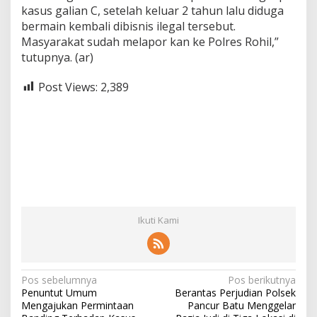
kasus galian C, setelah keluar 2 tahun lalu diduga
bermain kembali dibisnis ilegal tersebut.
Masyarakat sudah melapor kan ke Polres Rohil,”
tutupnya. (ar)
Post Views:
2,389
Ikuti Kami
N
Pos sebelumnya
Pos berikutnya
Penuntut Umum
Berantas Perjudian Polsek
a
Mengajukan Permintaan
Pancur Batu Menggelar