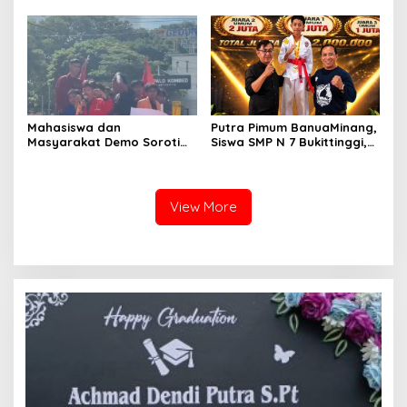
Persiapan Angkutan Gratis
Tahun ke-81 Kemerdekaan
Pelajar
Republik Indonesia
Mahasiswa dan
Putra Pimum BanuaMinang,
Masyarakat Demo Soroti
Siswa SMP N 7 Bukittinggi,
Dugaan Kekerasan Satpol
Raih Medali Emas Kelas
PP, GMNI Bukittinggi
Festival Komite Pemula
Kecewa Wali Kota dan
Berat 40 Kg dalam
DPRD Tak Hadir Temui
Kejuaraan Karate Jam
View More
Massa Aksi
Gadang Inkanas Bukittinggi