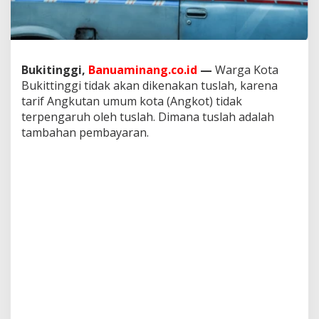
g
g
u
n
a
Bukitinggi,
Banuaminang.co.id
—
Warga Kota
k
Bukittinggi tidak akan dikenakan tuslah, karena
a
n
tarif Angkutan umum kota (Angkot) tidak
J
terpengaruh oleh tuslah. Dimana tuslah adalah
a
tambahan pembayaran.
s
a
A
n
g
k
u
t
a
n
U
m
u
m
K