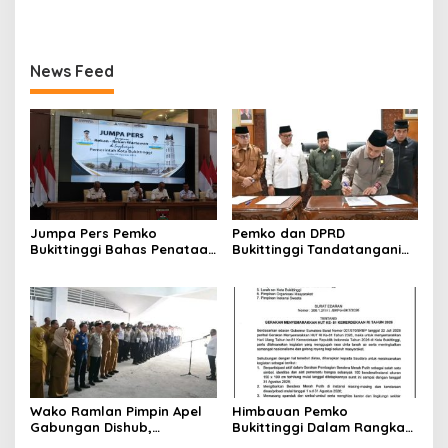
Jam Gadang Inkanas Se-
Perubahan Perda Pajak
Massa Aksi
Gadang Inkanas Bukittinggi
Sumatra Barat 2026
dan Retribusi Daerah
News Feed
Jumpa Pers Pemko
Pemko dan DPRD
Bukittinggi Bahas Penataan
Bukittinggi Tandatangani
Kota hingga Polemik Lahan
Nota Kesepakatan
Kampus UFDK
Perubahan KUA-PPAS APBD
2026
Wako Ramlan Pimpin Apel
Himbauan Pemko
Gabungan Dishub,
Bukittinggi Dalam Rangka
Tekankan Pelayanan dan
Menyemarakkan Hari Ulang