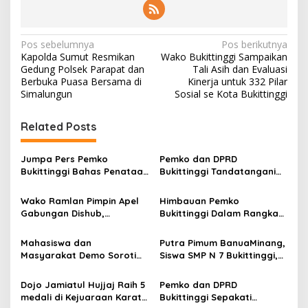
N
Pos sebelumnya
Pos berikutnya
Kapolda Sumut Resmikan
Wako Bukittinggi Sampaikan
a
Gedung Polsek Parapat dan
Tali Asih dan Evaluasi
v
Berbuka Puasa Bersama di
Kinerja untuk 332 Pilar
Simalungun
Sosial se Kota Bukittinggi
i
g
Related Posts
a
s
Jumpa Pers Pemko
Pemko dan DPRD
Bukittinggi Bahas Penataan
Bukittinggi Tandatangani
i
Kota hingga Polemik Lahan
Nota Kesepakatan
p
Kampus UFDK
Perubahan KUA-PPAS APBD
Wako Ramlan Pimpin Apel
Himbauan Pemko
2026
Gabungan Dishub,
Bukittinggi Dalam Rangka
o
Tekankan Pelayanan dan
Menyemarakkan Hari Ulang
s
Persiapan Angkutan Gratis
Tahun ke-81 Kemerdekaan
Mahasiswa dan
Putra Pimum BanuaMinang,
Pelajar
Republik Indonesia
Masyarakat Demo Soroti
Siswa SMP N 7 Bukittinggi,
Dugaan Kekerasan Satpol
Raih Medali Emas Kelas
PP, GMNI Bukittinggi
Festival Komite Pemula
Dojo Jamiatul Hujjaj Raih 5
Pemko dan DPRD
Kecewa Wali Kota dan
Berat 40 Kg dalam
medali di Kejuaraan Karate
Bukittinggi Sepakati
DPRD Tak Hadir Temui
Kejuaraan Karate Jam