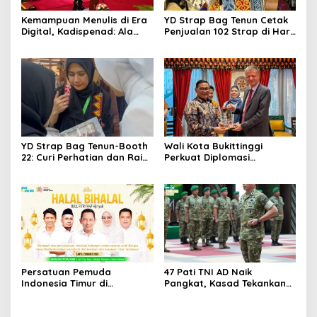
Kemampuan Menulis di Era
YD Strap Bag Tenun Cetak
Digital, Kadispenad: Ala
Penjualan 102 Strap di Hari
Bisa Karena Biasa
Kedua PERSIT BISA Vol. II
2026, Bukti Wastra
Nusantara Kian Digemari
YD Strap Bag Tenun-Booth
Wali Kota Bukittinggi
22: Curi Perhatian dan Raih
Perkuat Diplomasi
Antusiasme Pengunjung
Internasional dengan
Memandang Wastra
Dubes Belanda dan Jerman
dengan Citra Nan Anggun
Sukseskan 100 Tahun Jam
Gadang
Persatuan Pemuda
47 Pati TNI AD Naik
Indonesia Timur di
Pangkat, Kasad Tekankan
Jabodetabek, Halalbihalal
Kepemimpinan dan
Bertajuk “Torang Samua
Adaptasi
Basudara”