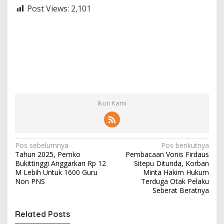
Post Views:
2,101
Ikuti Kami
N
Pos sebelumnya
Pos berikutnya
Tahun 2025, Pemko
Pembacaan Vonis Firdaus
a
Bukittinggi Anggarkan Rp 12
Sitepu Ditunda, Korban
v
M Lebih Untuk 1600 Guru
Minta Hakim Hukum
Non PNS
Terduga Otak Pelaku
i
Seberat Beratnya
g
Related Posts
a