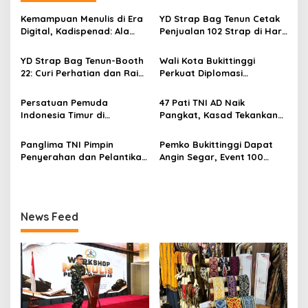
s
Kemampuan Menulis di Era
YD Strap Bag Tenun Cetak
i
Digital, Kadispenad: Ala
Penjualan 102 Strap di Hari
p
Bisa Karena Biasa
Kedua PERSIT BISA Vol. II
2026, Bukti Wastra
YD Strap Bag Tenun-Booth
Wali Kota Bukittinggi
o
Nusantara Kian Digemari
22: Curi Perhatian dan Raih
Perkuat Diplomasi
s
Antusiasme Pengunjung
Internasional dengan
Memandang Wastra
Dubes Belanda dan Jerman
Persatuan Pemuda
47 Pati TNI AD Naik
dengan Citra Nan Anggun
Sukseskan 100 Tahun Jam
Indonesia Timur di
Pangkat, Kasad Tekankan
Gadang
Jabodetabek, Halalbihalal
Kepemimpinan dan
Bertajuk “Torang Samua
Adaptasi
Panglima TNI Pimpin
Pemko Bukittinggi Dapat
Basudara”
Penyerahan dan Pelantikan
Angin Segar, Event 100
Jabatan di Lingkungan TNI
Tahun Jam Gadang Dapat
Dukungan Kementerian
Kebudayaan
News Feed