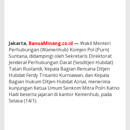
e
r
j
a
S
a
m
a
Jakarta,
BanuaMinang.co.id
—
Wakil Menteri
y
Perhubungan (Wamenhub) Komjen Pol (Purn)
a
n
Suntana, didampingi oleh Sekretaris Direktorat
g
Jenderal Perhubungan Darat (Sesditjen Hubdat)
S
Tatan Rustandi, Kepala Bagian Rencana Ditjen
u
Hubdat Ferdy Trisanto Kurniawan, dan Kepala
d
Bagian Hukum Ditjen Hubdat Aznal, menerima
a
h
kunjungan Ketua Umum Senkom Mitra Polri Katno
T
Hadi beserta jajaran di kantor Kemenhub, pada
e
Selasa (14/1).
r
b
a
n
g
u