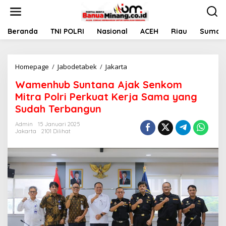
L
e
w
a
Beranda
TNI POLRI
Nasional
ACEH
Riau
Sumate
t
i
k
Homepage
/
Jabodetabek
/
Jakarta
W
e
a
k
Wamenhub Suntana Ajak Senkom
m
o
e
n
Mitra Polri Perkuat Kerja Sama yang
n
t
Sudah Terbangun
h
e
u
n
Admin
15 Januari 2025
b
Jakarta
2101 Dilihat
S
u
n
t
a
n
a
A
j
a