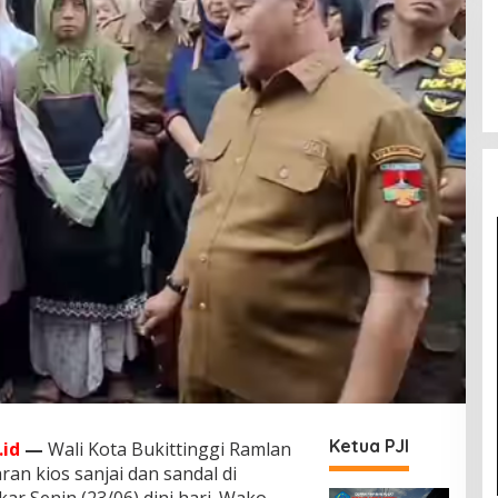
Ketua PJI
id
—
Wali Kota Bukittinggi Ramlan
ran kios sanjai dan sandal di
ar Senin (23/06) dini hari. Wako