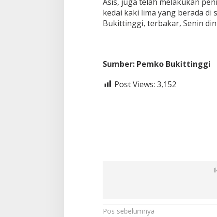
Asis, juga telah melakukan pen
kedai kaki lima yang berada d
Bukittinggi, terbakar, Senin dini
Sumber: Pemko Bukittinggi
Post Views:
3,152
I
N
Pos sebelumnya