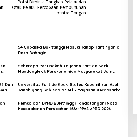
Polisi Diminta Tangkap Pelaku dan
ah
Otak Pelaku Percobaan Pembunuhan
Josniko Tarigan
54 Capaska Bukittinggi Masuki Tahap Tantingan di
Desa Bahagia
ree
Seberapa Pentingkah Yayasan Fort de Kock
h
Mendongkrak Perekonomian Masyarakat Jam
Gadang?
26 Dan
Universitas Fort de Kock: Status Kepemilikan Aset
Beri
Tanah yang Sah Adalah Milik Yayasan Berdasarkan
Putusan Mahkamah Agung Nomor 2108/K/Pdt/2022
aan
Pemko dan DPRD Bukittinggi Tandatangani Nota
Kesepakatan Perubahan KUA-PPAS APBD 2026