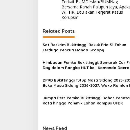
Terkait BUMDesMa/BUMNag
a
Bersama Ranah Palupuh Jaya, Apak
v
WI, HR, DtB akan Terjerat Kasus
Korupsi?
i
g
Related Posts
a
s
Sat Reskrim Bukittinggi Bekuk Pria 51 Tahun
Terduga Pencuri Honda Scoopy
i
p
Himbauan Pemko Bukittinggi: Semarak Car F
Day dalam Rangka HUT ke I Komando Daera
o
Militer (KODAM) XX/Tuanku Imam Bonjol
s
DPRD Bukittinggi Tutup Masa Sidang 2025-20
Buka Masa Sidang 2026-2027, Wako Ramlan 
Apresiasi
Jumpa Pers Pemko Bukittinggi Bahas Penat
Kota hingga Polemik Lahan Kampus UFDK
News Feed