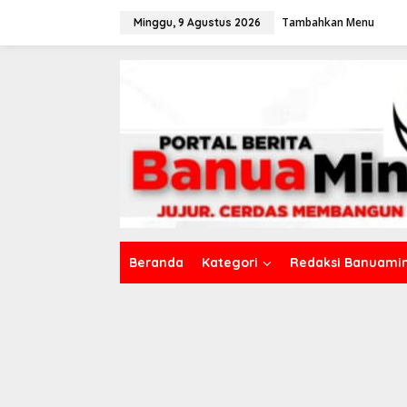
L
Tambahkan Menu
e
Minggu, 9 Agustus 2026
w
a
t
i
k
e
k
o
n
t
e
n
Beranda
Kategori
Redaksi Banuamin