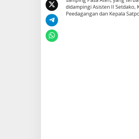
g
didampingi Asisten II Setdako,
P
Peedagangan dan Kepala Satpo
a
s
a
A
t
e
h