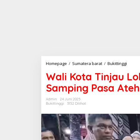
Homepage
/
Sumatera barat
/
Bukittinggi
W
a
Wali Kota Tinjau L
l
i
Samping Pasa Ateh
K
o
t
Admin
24 Juni 2025
a
Bukittinggi
3152 Dilihat
T
i
n
j
a
u