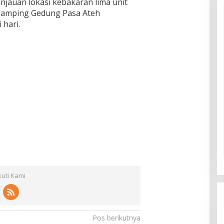
injauan lokasi kebakaran lima unit
i samping Gedung Pasa Ateh
 hari.
kuti Kami
Pos berikutnya