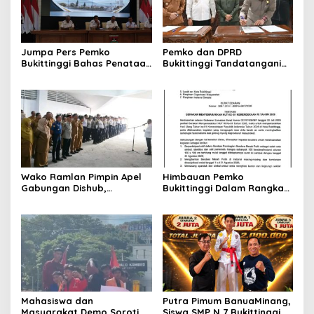
Jumpa Pers Pemko
Pemko dan DPRD
Bukittinggi Bahas Penataan
Bukittinggi Tandatangani
Kota hingga Polemik Lahan
Nota Kesepakatan
Kampus UFDK
Perubahan KUA-PPAS APBD
2026
Wako Ramlan Pimpin Apel
Himbauan Pemko
Gabungan Dishub,
Bukittinggi Dalam Rangka
Tekankan Pelayanan dan
Menyemarakkan Hari Ulang
Persiapan Angkutan Gratis
Tahun ke-81 Kemerdekaan
Pelajar
Republik Indonesia
Mahasiswa dan
Putra Pimum BanuaMinang,
Masyarakat Demo Soroti
Siswa SMP N 7 Bukittinggi,