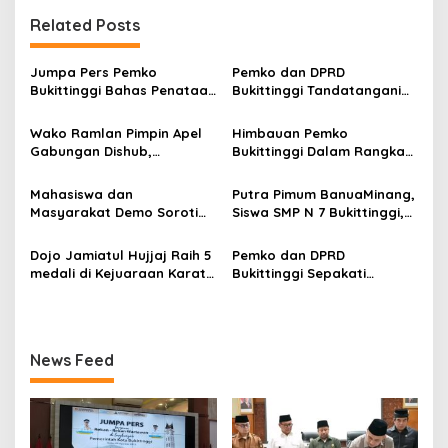
a
Related Posts
s
i
Jumpa Pers Pemko
Pemko dan DPRD
p
Bukittinggi Bahas Penataan
Bukittinggi Tandatangani
Kota hingga Polemik Lahan
Nota Kesepakatan
o
Kampus UFDK
Perubahan KUA-PPAS APBD
Wako Ramlan Pimpin Apel
Himbauan Pemko
2026
s
Gabungan Dishub,
Bukittinggi Dalam Rangka
Tekankan Pelayanan dan
Menyemarakkan Hari Ulang
Persiapan Angkutan Gratis
Tahun ke-81 Kemerdekaan
Mahasiswa dan
Putra Pimum BanuaMinang,
Pelajar
Republik Indonesia
Masyarakat Demo Soroti
Siswa SMP N 7 Bukittinggi,
Dugaan Kekerasan Satpol
Raih Medali Emas Kelas
PP, GMNI Bukittinggi
Festival Komite Pemula
Dojo Jamiatul Hujjaj Raih 5
Pemko dan DPRD
Kecewa Wali Kota dan
Berat 40 Kg dalam
medali di Kejuaraan Karate
Bukittinggi Sepakati
DPRD Tak Hadir Temui
Kejuaraan Karate Jam
Jam Gadang Inkanas Se-
Perubahan Perda Pajak
Massa Aksi
Gadang Inkanas Bukittinggi
Sumatra Barat 2026
dan Retribusi Daerah
News Feed