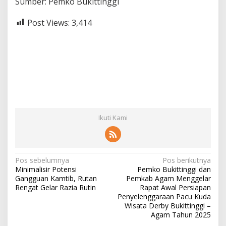
Sumber: Pemko Bukittinggi
Post Views:
3,414
Ikuti Kami
N
Pos sebelumnya
Pos berikutnya
Minimalisir Potensi
Pemko Bukittinggi dan
a
Gangguan Kamtib, Rutan
Pemkab Agam Menggelar
v
Rengat Gelar Razia Rutin
Rapat Awal Persiapan
Penyelenggaraan Pacu Kuda
i
Wisata Derby Bukittinggi –
Agam Tahun 2025
g