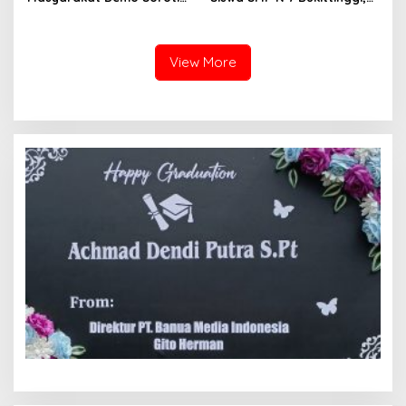
Dugaan Kekerasan Satpol
Raih Medali Emas Kelas
PP, GMNI Bukittinggi
Festival Komite Pemula
Kecewa Wali Kota dan
Berat 40 Kg dalam
DPRD Tak Hadir Temui
Kejuaraan Karate Jam
View More
Massa Aksi
Gadang Inkanas Bukittinggi