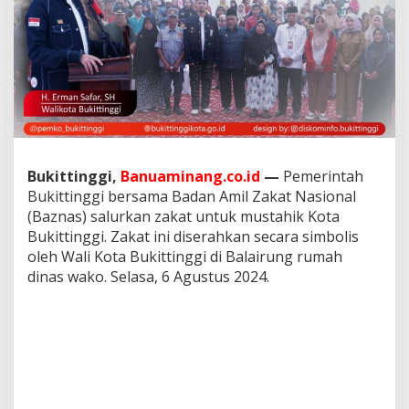
a
t
U
n
t
u
k
M
u
s
t
Bukittinggi,
Banuaminang.co.id
—
Pemerintah
a
Bukittinggi bersama Badan Amil Zakat Nasional
h
(Baznas) salurkan zakat untuk mustahik Kota
i
Bukittinggi. Zakat ini diserahkan secara simbolis
k
oleh Wali Kota Bukittinggi di Balairung rumah
dinas wako. Selasa, 6 Agustus 2024.