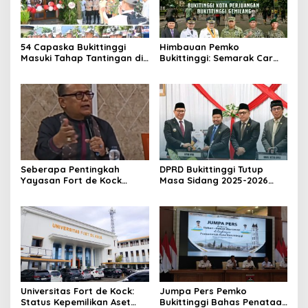
54 Capaska Bukittinggi
Himbauan Pemko
Masuki Tahap Tantingan di
Bukittinggi: Semarak Car
Desa Bahagia
Free Day dalam Rangka
HUT ke I Komando Daerah
Militer (KODAM) XX/Tuanku
Imam Bonjol
Seberapa Pentingkah
DPRD Bukittinggi Tutup
Yayasan Fort de Kock
Masa Sidang 2025-2026
Mendongkrak
Dan Buka Masa Sidang
Perekonomian Masyarakat
2026-2027, Wako Ramlan
Jam Gadang?
Beri Apresiasi
Universitas Fort de Kock:
Jumpa Pers Pemko
Status Kepemilikan Aset
Bukittinggi Bahas Penataan