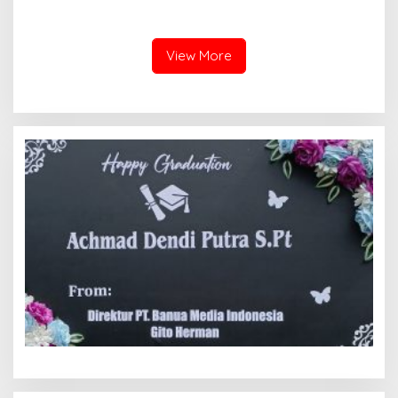
Tanah yang Sah Adalah
Kota hingga Polemik Lahan
Milik Yayasan Berdasarkan
Kampus UFDK
Putusan Mahkamah Agung
Nomor 2108/K/Pdt/2022
View More