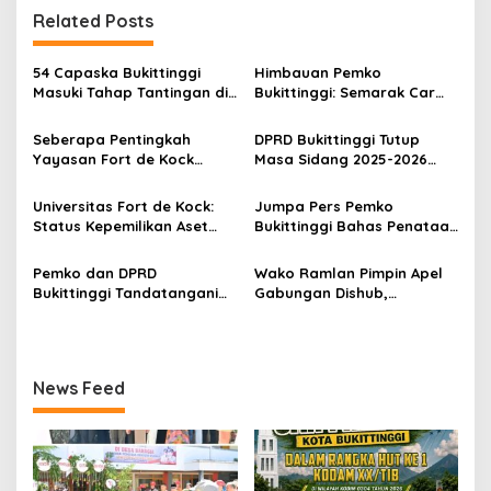
g
Related Posts
a
s
54 Capaska Bukittinggi
Himbauan Pemko
Masuki Tahap Tantingan di
Bukittinggi: Semarak Car
i
Desa Bahagia
Free Day dalam Rangka
p
HUT ke I Komando Daerah
Seberapa Pentingkah
DPRD Bukittinggi Tutup
Militer (KODAM) XX/Tuanku
Yayasan Fort de Kock
Masa Sidang 2025-2026
o
Imam Bonjol
Mendongkrak
Dan Buka Masa Sidang
s
Perekonomian Masyarakat
2026-2027, Wako Ramlan
Universitas Fort de Kock:
Jumpa Pers Pemko
Jam Gadang?
Beri Apresiasi
Status Kepemilikan Aset
Bukittinggi Bahas Penataan
Tanah yang Sah Adalah
Kota hingga Polemik Lahan
Milik Yayasan Berdasarkan
Kampus UFDK
Pemko dan DPRD
Wako Ramlan Pimpin Apel
Putusan Mahkamah Agung
Bukittinggi Tandatangani
Gabungan Dishub,
Nomor 2108/K/Pdt/2022
Nota Kesepakatan
Tekankan Pelayanan dan
Perubahan KUA-PPAS APBD
Persiapan Angkutan Gratis
2026
Pelajar
News Feed