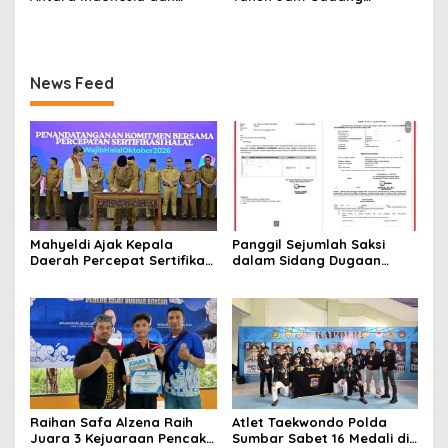
Belanda
Momentum Memperkuat
Identitas Bukittinggi
sebagai Kota Perjuangan,
Kota Sejarah, dan Pusat
News Feed
Kebudayaan
Mahyeldi Ajak Kepala
Panggil Sejumlah Saksi
Daerah Percepat Sertifikasi
dalam Sidang Dugaan
Halal, Bidik Sumbar Jadi
Kasus LGBT dengan
Pusat Ekosistem Halal
Terdakwa Haji DS
Nasional
Raihan Safa Alzena Raih
Atlet Taekwondo Polda
Juara 3 Kejuaraan Pencak
Sumbar Sabet 16 Medali di