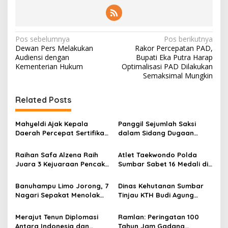
N
Pos sebelumnya
Pos berikutnya
Dewan Pers Melakukan
Rakor Percepatan PAD,
a
Audiensi dengan
Bupati Eka Putra Harap
v
Kementerian Hukum
Optimalisasi PAD Dilakukan
Semaksimal Mungkin
i
g
Related Posts
a
s
Mahyeldi Ajak Kepala
Panggil Sejumlah Saksi
Daerah Percepat Sertifikasi
dalam Sidang Dugaan
i
Halal, Bidik Sumbar Jadi
Kasus LGBT dengan
p
Pusat Ekosistem Halal
Terdakwa Haji DS
Raihan Safa Alzena Raih
Atlet Taekwondo Polda
Nasional
Juara 3 Kejuaraan Pencak
Sumbar Sabet 16 Medali di
o
Silat Tingkat Pelajar Se-
Kapolri Cup 2026
s
Sumatera Barat
Banuhampu Limo Jorong, 7
Dinas Kehutanan Sumbar
Nagari Sepakat Menolak
Tinjau KTH Budi Agung
Tol Melewati Banuhampu
Lestari Dalam Kesiapan
Menerima Bantuan
Merajut Tenun Diplomasi
Ramlan: Peringatan 100
Antara Indonesia dan
Tahun Jam Gadang