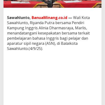
a
m
a
P
Sawahlunto,
BanuaMinang.co.id
—
Wali Kota
e
Sawahlunto, Riyanda Putra bersama Pendiri
n
d
Kampung Inggris Alinia Dharmasraya, Marlis,
i
menandatangani kesepakatan bersama terkait
r
pembelajaran bahasa Inggris bagi pelajar dan
i
aparatur sipil negara (ASN), di Balaikota
K
Sawahlunto.(4/9/25).
a
m
p
u
n
g
I
n
g
g
r
i
s
M