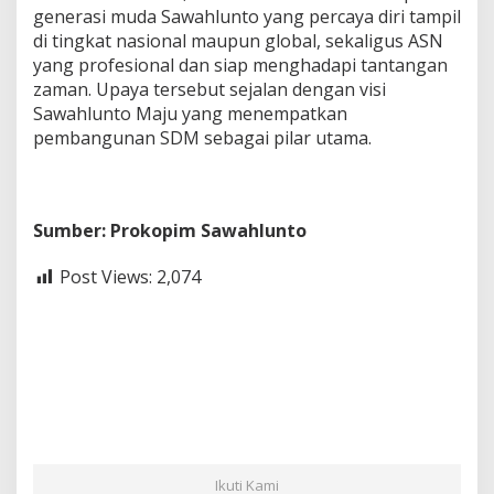
generasi muda Sawahlunto yang percaya diri tampil
a
n
di tingkat nasional maupun global, sekaligus ASN
A
yang profesional dan siap menghadapi tantangan
S
zaman. Upaya tersebut sejalan dengan visi
N
Sawahlunto Maju yang menempatkan
pembangunan SDM sebagai pilar utama.
Sumber: Prokopim Sawahlunto
Post Views:
2,074
Ikuti Kami