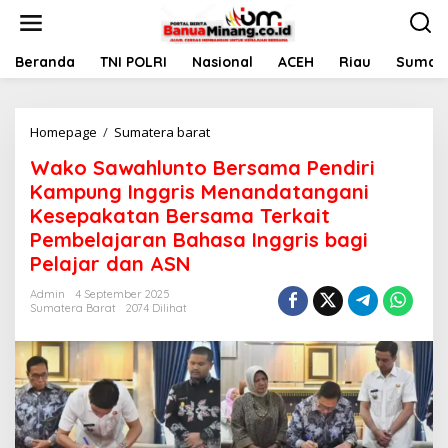
L
e
w
a
Beranda
TNI POLRI
Nasional
ACEH
Riau
Sumate
t
i
k
Homepage
/
Sumatera barat
W
e
a
k
Wako Sawahlunto Bersama Pendiri
k
o
o
n
Kampung Inggris Menandatangani
S
t
Kesepakatan Bersama Terkait
a
e
Pembelajaran Bahasa Inggris bagi
w
n
a
Pelajar dan ASN
h
l
Admin
4 September 2025
Sumatera Barat
2074 Dilihat
u
n
t
o
B
e
r
s