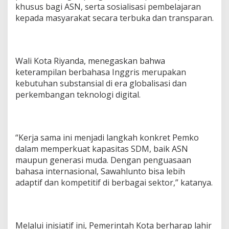
khusus bagi ASN, serta sosialisasi pembelajaran
B
a
kepada masyarakat secara terbuka dan transparan.
h
a
s
a
Wali Kota Riyanda, menegaskan bahwa
I
keterampilan berbahasa Inggris merupakan
n
g
kebutuhan substansial di era globalisasi dan
g
perkembangan teknologi digital.
r
i
s
b
a
“Kerja sama ini menjadi langkah konkret Pemko
g
dalam memperkuat kapasitas SDM, baik ASN
i
maupun generasi muda. Dengan penguasaan
P
bahasa internasional, Sawahlunto bisa lebih
e
adaptif dan kompetitif di berbagai sektor,” katanya.
l
a
j
a
r
Melalui inisiatif ini, Pemerintah Kota berharap lahir
d