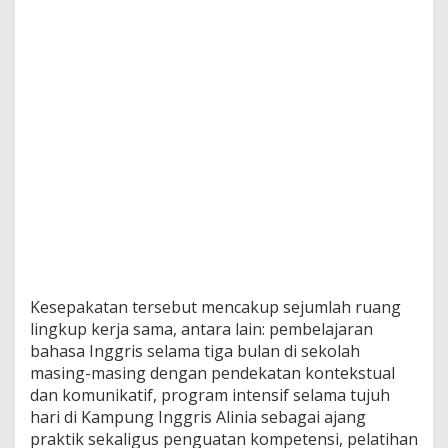
e
r
s
a
m
a
T
e
r
k
a
i
t
P
e
m
b
Kesepakatan tersebut mencakup sejumlah ruang
e
lingkup kerja sama, antara lain: pembelajaran
l
bahasa Inggris selama tiga bulan di sekolah
a
masing-masing dengan pendekatan kontekstual
j
a
dan komunikatif, program intensif selama tujuh
r
hari di Kampung Inggris Alinia sebagai ajang
a
praktik sekaligus penguatan kompetensi, pelatihan
n