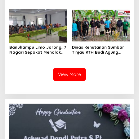
Silat Tingkat Pelajar Se-
Kapolri Cup 2026
Sumatera Barat
Banuhampu Limo Jorong, 7
Dinas Kehutanan Sumbar
Nagari Sepakat Menolak
Tinjau KTH Budi Agung
Tol Melewati Banuhampu
Lestari Dalam Kesiapan
Menerima Bantuan
View More